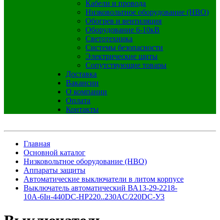
Кабели и провода
Низковольтное оборудование (НВО)
Обогрев и вентиляция
Оборудование 6-10кВ
Светотехника
Системы безопасности
Электрические щиты
Сопутствующие товары
Доставка
Вакансии
О компании
Оплата
Контакты
Главная
Основной каталог
Низковольтное оборудование (НВО)
Аппараты защиты
Автоматические выключатели в литом корпусе
Выключатель автоматический ВА13-29-2218-
10А-6Iн-440DC-НР220..230AC/220DC-У3