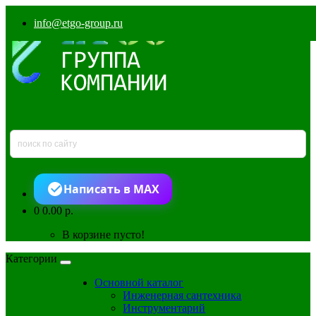
info@etgo-group.ru
Написать в MAX
0
0.00 р.
В корзине пусто!
Категории
Основной каталог
Инженерная сантехника
Инструментарий