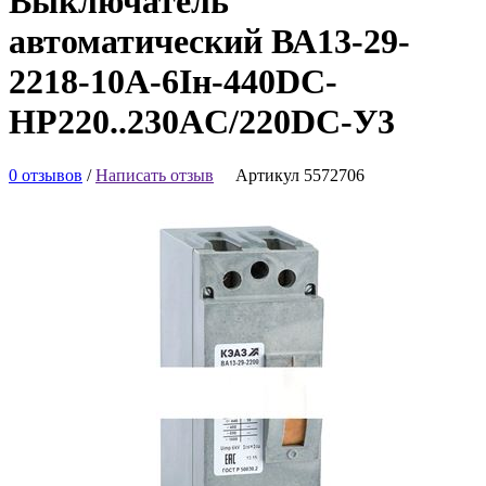
Выключатель
автоматический ВА13-29-
2218-10А-6Iн-440DC-
НР220..230AC/220DC-У3
0 отзывов
/
Написать отзыв
Артикул 5572706