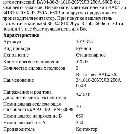
автоматический ВА04-36-341810-20УХЛ3 250А,660В без
комплекта зажимов, Выключатель автоматический ВА04-36
341810-20УХЛ3 250А, 660В или другую продукцию от
производителя контактор. При покупке выключатель
автоматический ва04-36-341810-20ухл3 250а,660в от 30-ти
позиций у нас будет лучшая цена для Вас.
Характеристики
Артикул
1019318
Вид привода
Ручной
Исполнение
Стационарное
Климатическое исполнение
УХЛ3
Количество силовых полюсов
3
Выкл. авт. ВА04-36-
Наименование
341810-20УХЛ3 250А
660В
Напряжение и род тока
341810
дополнительного расцепителя
Номинальная отключающая
10
способность кA AC IEC EN 60898
Номинальное напряжение В
660
Номинальный ток А
250
Производитель
Контактор