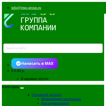
info@etgo-group.ru
Написать в MAX
0
0.00 р.
В корзине пусто!
Категории
Основной каталог
Инженерная сантехника
Инструментарий