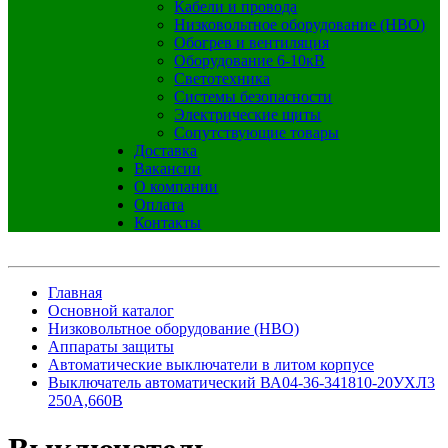
Кабели и провода
Низковольтное оборудование (НВО)
Обогрев и вентиляция
Оборудование 6-10кВ
Светотехника
Системы безопасности
Электрические щиты
Сопутствующие товары
Доставка
Вакансии
О компании
Оплата
Контакты
Главная
Основной каталог
Низковольтное оборудование (НВО)
Аппараты защиты
Автоматические выключатели в литом корпусе
Выключатель автоматический ВА04-36-341810-20УХЛ3
250А,660В