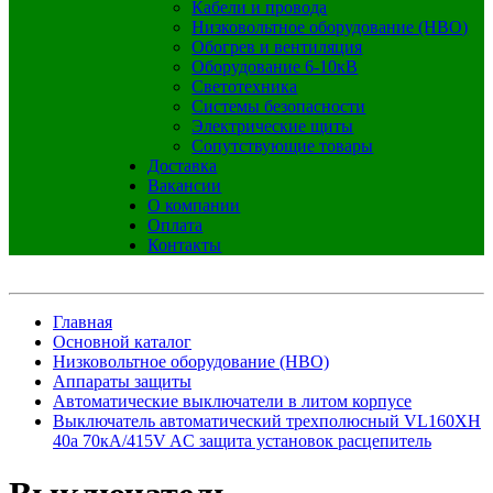
Кабели и провода
Низковольтное оборудование (НВО)
Обогрев и вентиляция
Оборудование 6-10кВ
Светотехника
Системы безопасности
Электрические щиты
Сопутствующие товары
Доставка
Вакансии
О компании
Оплата
Контакты
Главная
Основной каталог
Низковольтное оборудование (НВО)
Аппараты защиты
Автоматические выключатели в литом корпусе
Выключатель автоматический трехполюсный VL160XH
40а 70кА/415V AC защита установок расцепитель