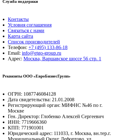
Служба поддержки
Контакты
Условия соглашения
Связаться с нами
Карта сайта
Список производителей
Телефон:
+7 (495) 133-86-18
Email:
info@etgo-group.ru
Адрес:
Москва, Варшавское шоссе 56 стр. 1
Реквизиты ООО «ЕвроБизнесГрупп»
ОГРН: 1087746084128
Дата свидетельства: 21.01.2008
Регистрирующий орган: МИФНС №46 по г.
Москве
Ген. Директор: Глобенко Алексей Сергеевич
ИНН: 7719666360
КПП: 771901001
Юридический адрес: 111033, г. Москва, вн.тер.г.
Муниципальный Округ Лефортово, ул