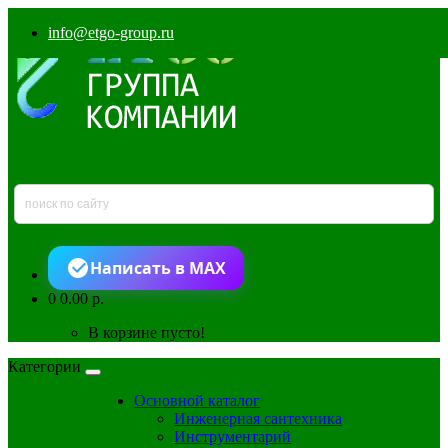
info@etgo-group.ru
Написать в MAX
0
0.00 р.
В корзине пусто!
Категории
Основной каталог
Инженерная сантехника
Инструментарий