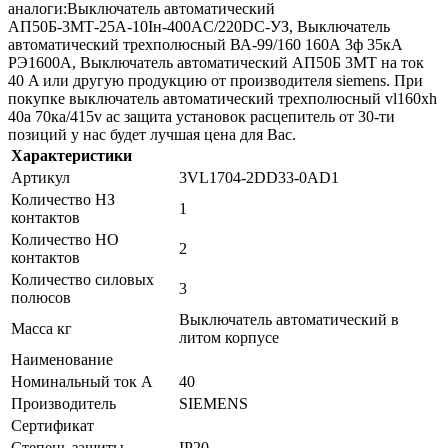
аналоги:Выключатель автоматический
АП50Б-3МТ-25А-10Iн-400AС/220DC-УЗ, Выключатель
автоматический трехполюсный ВА-99/160 160А 3ф 35кА
РЭ1600А, Выключатель автоматический АП50Б 3МТ на ток
40 A или другую продукцию от производителя siemens. При
покупке выключатель автоматический трехполюсный vl160xh
40а 70ка/415v ac защита установок расцепитель от 30-ти
позиций у нас будет лучшая цена для Вас.
Характеристики
Артикул
3VL1704-2DD33-0AD1
Количество НЗ
1
контактов
Количество НО
2
контактов
Количество силовых
3
полюсов
Выключатель автоматический в
Масса кг
литом корпусе
Наименование
Номинальный ток А
40
Производитель
SIEMENS
Сертификат
Степень защиты
IP20