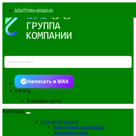
info@etgo-group.ru
Написать в MAX
0
0.00 р.
В корзине пусто!
Категории
Основной каталог
Инженерная сантехника
Инструментарий