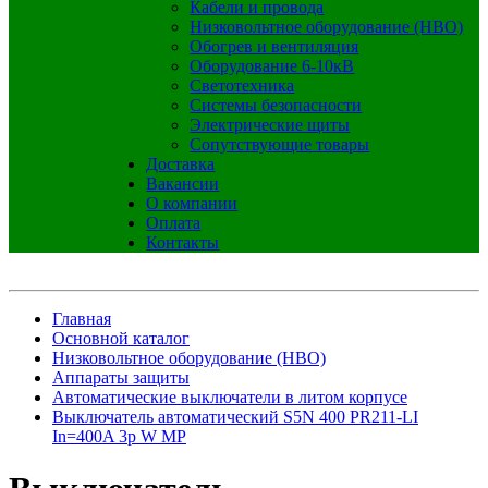
Кабели и провода
Низковольтное оборудование (НВО)
Обогрев и вентиляция
Оборудование 6-10кВ
Светотехника
Системы безопасности
Электрические щиты
Сопутствующие товары
Доставка
Вакансии
О компании
Оплата
Контакты
Главная
Основной каталог
Низковольтное оборудование (НВО)
Аппараты защиты
Автоматические выключатели в литом корпусе
Выключатель автоматический S5N 400 PR211-LI
In=400A 3p W MP