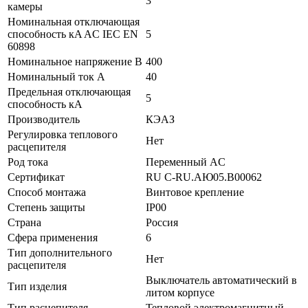
3
камеры
Номинальная отключающая
способность кA AC IEC EN
5
60898
Номинальное напряжение В
400
Номинальный ток А
40
Предельная отключающая
5
способность кA
Производитель
КЭАЗ
Регулировка теплового
Нет
расцепителя
Род тока
Переменный AC
Сертификат
RU C-RU.АЮ05.B00062
Способ монтажа
Винтовое крепление
Степень защиты
IP00
Страна
Россия
Сфера применения
6
Тип дополнительного
Нет
расцепителя
Выключатель автоматический в
Тип изделия
литом корпусе
Тип расцепителя
Тепловой электромагнитный