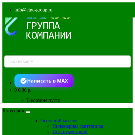
info@etgo-group.ru
Написать в MAX
0
0.00 р.
В корзине пусто!
Категории
Основной каталог
Инженерная сантехника
Инструментарий