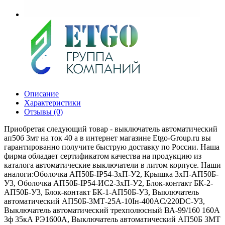
Описание
Характеристики
Отзывы (0)
Приобретая следующий товар - выключатель автоматический
ап50б 3мт на ток 40 a в интернет магазине Etgo-Group.ru вы
гарантированно получите быструю доставку по России. Наша
фирма обладает сертификатом качества на продукцию из
каталога автоматические выключатели в литом корпусе. Наши
аналоги:Оболочка АП50Б-IP54-3хП-У2, Крышка 3хП-АП50Б-
У3, Оболочка АП50Б-IP54-ИС2-3хП-У2, Блок-контакт БК-2-
АП50Б-У3, Блок-контакт БК-1-АП50Б-У3, Выключатель
автоматический АП50Б-3МТ-25А-10Iн-400AС/220DC-УЗ,
Выключатель автоматический трехполюсный ВА-99/160 160А
3ф 35кА РЭ1600А, Выключатель автоматический АП50Б 3МТ