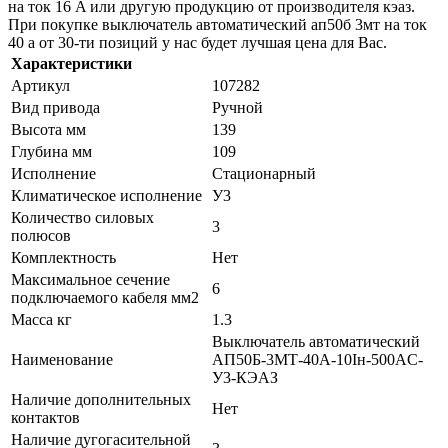
на ток 16 A или другую продукцию от производителя кэаз.
При покупке выключатель автоматический ап50б 3мт на ток
40 a от 30-ти позиций у нас будет лучшая цена для Вас.
Характеристики
Артикул
107282
Вид привода
Ручной
Высота мм
139
Глубина мм
109
Исполнение
Стационарный
Климатическое исполнение
У3
Количество силовых
3
полюсов
Комплектность
Нет
Максимальное сечение
6
подключаемого кабеля мм2
Масса кг
1.3
Выключатель автоматический
Наименование
АП50Б-3МТ-40А-10Iн-500AC-
У3-КЭАЗ
Наличие дополнительных
Нет
контактов
Наличие дугогасительной