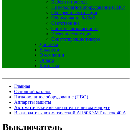
Кабели и провода
Низковольтное оборудование (НВО)
Обогрев и вентиляция
Оборудование 6-10кВ
Светотехника
Системы безопасности
Электрические щиты
Сопутствующие товары
Доставка
Вакансии
О компании
Оплата
Контакты
Главная
Основной каталог
Низковольтное оборудование (НВО)
Аппараты защиты
Автоматические выключатели в литом корпусе
Выключатель автоматический АП50Б 3МТ на ток 40 A
Выключатель