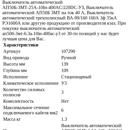
Выключатель автоматический
АП50Б-3МТ-25А-10Iн-400AС/220DC-УЗ, Выключатель
автоматический АП50Б 3МТ на ток 40 A, Выключатель
автоматический трехполюсный ВА-99/160 160А 3ф 35кА
РЭ1600А или другую продукцию от производителя кэаз. При
покупке выключатель автоматический
ап50б-3мт-6.3а-10iн-400ac-у3 от 30-ти позиций у нас будет
лучшая цена для Вас.
Характеристики
Артикул
107290
Вид привода
Ручной
Высота мм
139
Глубина мм
109
Исполнение
Стационарный
Климатическое исполнение
У3
Количество силовых
3
полюсов
Комплектность
Нет
Максимальное сечение
6
подключаемого кабеля мм2
Масса кг
1.3
Выключатель автоматический