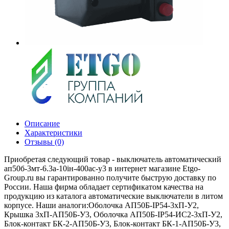
Описание
Характеристики
Отзывы (0)
Приобретая следующий товар - выключатель автоматический
ап50б-3мт-6.3а-10iн-400ac-у3 в интернет магазине Etgo-
Group.ru вы гарантированно получите быструю доставку по
России. Наша фирма обладает сертификатом качества на
продукцию из каталога автоматические выключатели в литом
корпусе. Наши аналоги:Оболочка АП50Б-IP54-3хП-У2,
Крышка 3хП-АП50Б-У3, Оболочка АП50Б-IP54-ИС2-3хП-У2,
Блок-контакт БК-2-АП50Б-У3, Блок-контакт БК-1-АП50Б-У3,