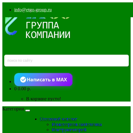
info@etgo-group.ru
Написать в MAX
0
0.00 р.
В корзине пусто!
Категории
Основной каталог
Инженерная сантехника
Инструментарий