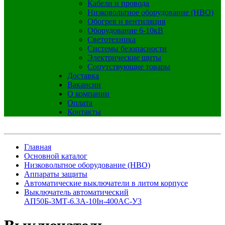
Кабели и провода
Низковольтное оборудование (НВО)
Обогрев и вентиляция
Оборудование 6-10кВ
Светотехника
Системы безопасности
Электрические щиты
Сопутствующие товары
Доставка
Вакансии
О компании
Оплата
Контакты
Главная
Основной каталог
Низковольтное оборудование (НВО)
Аппараты защиты
Автоматические выключатели в литом корпусе
Выключатель автоматический
АП50Б-3МТ-6.3А-10Iн-400AC-У3