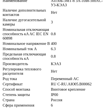
Наименование
АП50Б-3МТ-6 3А-10Iн-500AC-
У3-КЭАЗ
Наличие дополнительных
Нет
контактов
Наличие дугогасительной
3
камеры
Номинальная отключающая
способность кA AC IEC EN
0.8
60898
Номинальное напряжение В
400
Номинальный ток А
6.3
Предельная отключающая
0.8
способность кA
Производитель
КЭАЗ
Регулировка теплового
Нет
расцепителя
Род тока
Переменный AC
Сертификат
RU C-RU.АЮ05.B00062
Способ монтажа
Винтовое крепление
Степень защиты
IP00
Страна
Россия
Сфера применения
6