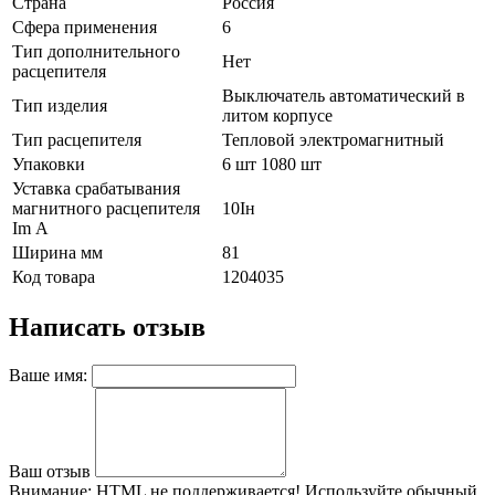
Страна
Россия
Сфера применения
6
Тип дополнительного
Нет
расцепителя
Выключатель автоматический в
Тип изделия
литом корпусе
Тип расцепителя
Тепловой электромагнитный
Упаковки
6 шт 1080 шт
Уставка срабатывания
магнитного расцепителя
10Iн
Im А
Ширина мм
81
Код товара
1204035
Написать отзыв
Ваше имя:
Ваш отзыв
Внимание:
HTML не поддерживается! Используйте обычный