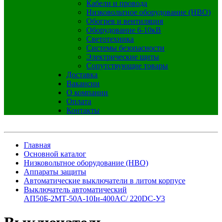
Кабели и провода
Низковольтное оборудование (НВО)
Обогрев и вентиляция
Оборудование 6-10кВ
Светотехника
Системы безопасности
Электрические щиты
Сопутствующие товары
Доставка
Вакансии
О компании
Оплата
Контакты
Главная
Основной каталог
Низковольтное оборудование (НВО)
Аппараты защиты
Автоматические выключатели в литом корпусе
Выключатель автоматический
АП50Б-2МТ-50А-10Iн-400AC/ 220DC-У3