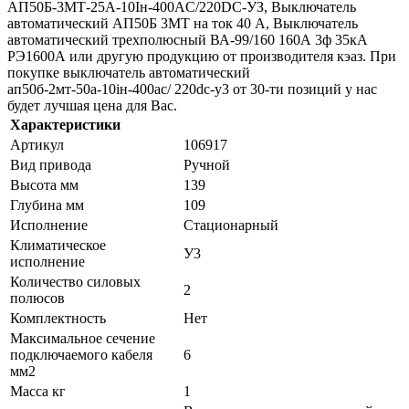
АП50Б-3МТ-25А-10Iн-400AС/220DC-УЗ, Выключатель
автоматический АП50Б 3МТ на ток 40 A, Выключатель
автоматический трехполюсный ВА-99/160 160А 3ф 35кА
РЭ1600А или другую продукцию от производителя кэаз. При
покупке выключатель автоматический
ап50б-2мт-50а-10iн-400ac/ 220dc-у3 от 30-ти позиций у нас
будет лучшая цена для Вас.
Характеристики
Артикул
106917
Вид привода
Ручной
Высота мм
139
Глубина мм
109
Исполнение
Стационарный
Климатическое
У3
исполнение
Количество силовых
2
полюсов
Комплектность
Нет
Максимальное сечение
подключаемого кабеля
6
мм2
Масса кг
1