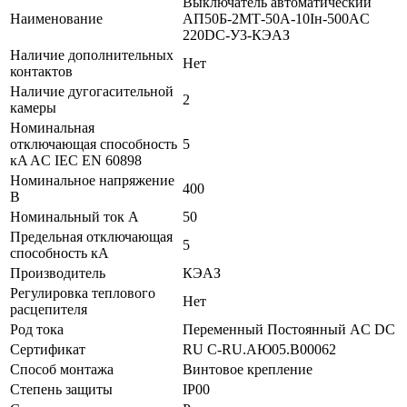
Выключатель автоматический
Наименование
АП50Б-2МТ-50А-10Iн-500AC
220DC-У3-КЭАЗ
Наличие дополнительных
Нет
контактов
Наличие дугогасительной
2
камеры
Номинальная
отключающая способность
5
кA AC IEC EN 60898
Номинальное напряжение
400
В
Номинальный ток А
50
Предельная отключающая
5
способность кA
Производитель
КЭАЗ
Регулировка теплового
Нет
расцепителя
Род тока
Переменный Постоянный AC DC
Сертификат
RU C-RU.АЮ05.B00062
Способ монтажа
Винтовое крепление
Степень защиты
IP00