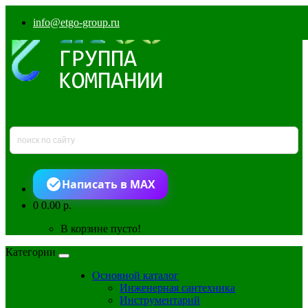
info@etgo-group.ru
Написать в MAX
0
0.00 р.
В корзине пусто!
Категории
Основной каталог
Инженерная сантехника
Инструментарий