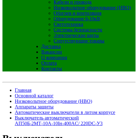
Кабели и провода
Низковольтное оборудование (НВО)
Обогрев и вентиляция
Оборудование 6-10кВ
Светотехника
Системы безопасности
Электрические щиты
Сопутствующие товары
Доставка
Вакансии
О компании
Оплата
Контакты
Главная
Основной каталог
Низковольтное оборудование (НВО)
Аппараты защиты
Автоматические выключатели в литом корпусе
Выключатель автоматический
АП50Б-2МТ-10А-10Iн-400AC/ 220DC-У3