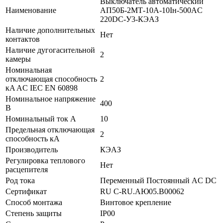
Выключатель автоматический
Наименование
АП50Б-2МТ-10А-10Iн-500AC
220DC-У3-КЭАЗ
Наличие дополнительных
Нет
контактов
Наличие дугогасительной
2
камеры
Номинальная
отключающая способность
2
кA AC IEC EN 60898
Номинальное напряжение
400
В
Номинальный ток А
10
Предельная отключающая
2
способность кA
Производитель
КЭАЗ
Регулировка теплового
Нет
расцепителя
Род тока
Переменный Постоянный AC DC
Сертификат
RU C-RU.АЮ05.B00062
Способ монтажа
Винтовое крепление
Степень защиты
IP00