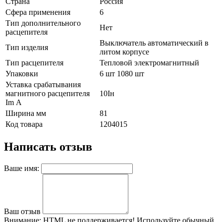
Страна
Россия
Сфера применения
6
Тип дополнительного
Нет
расцепителя
Выключатель автоматический в
Тип изделия
литом корпусе
Тип расцепителя
Тепловой электромагнитный
Упаковки
6 шт 1080 шт
Уставка срабатывания
магнитного расцепителя
10Iн
Im А
Ширина мм
81
Код товара
1204015
Написать отзыв
Ваше имя:
Ваш отзыв
Внимание:
HTML не поддерживается! Используйте обычный