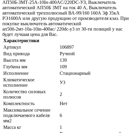
АП50Б-3МТ-25А-10Iн-400AС/220DC-УЗ, Выключатель
автоматический АП50Б 3МТ на ток 40 A, Выключатель
автоматический трехполюсный ВА-99/160 160А 3ф 35кА
РЭ1600А или другую продукцию от производителя кэаз. При
покупке выключатель автоматический
ап50б-2мт-10а-10iн-400ac/ 220dc-у3 от 30-ти позиций у нас
будет лучшая цена для Вас.
Характеристики
Артикул
106897
Вид привода
Ручной
Высота мм
139
Глубина мм
109
Исполнение
Стационарный
Климатическое
У3
исполнение
Количество силовых
2
полюсов
Комплектность
Нет
Максимальное сечение
подключаемого кабеля
6
мм2
Масса кг
1