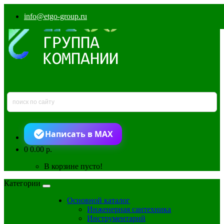
info@etgo-group.ru
Написать в MAX
0
0.00 р.
В корзине пусто!
Категории
Основной каталог
Инженерная сантехника
Инструментарий