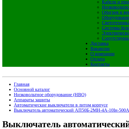
Кабели и про
Низковольтно
Обогрев и ве
Оборудовани
Светотехник
Системы без
Электрическ
Сопутствующ
Доставка
Вакансии
О компании
Оплата
Контакты
Главная
Основной каталог
Низковольтное оборудование (НВО)
Аппараты защиты
Автоматические выключатели в литом корпусе
Выключатель автоматический АП50Б-2МН-4А-10Iн-500
Выключатель автоматически