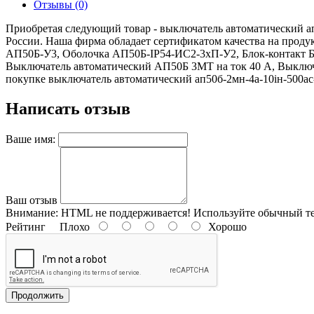
Отзывы (0)
Приобретая следующий товар - выключатель автоматический ап
России. Наша фирма обладает сертификатом качества на прод
АП50Б-У3, Оболочка АП50Б-IP54-ИС2-3хП-У2, Блок-контакт 
Выключатель автоматический АП50Б 3МТ на ток 40 A, Выключ
покупке выключатель автоматический ап50б-2мн-4а-10iн-500ac-р
Написать отзыв
Ваше имя:
Ваш отзыв
Внимание:
HTML не поддерживается! Используйте обычный те
Рейтинг
Плохо
Хорошо
Продолжить