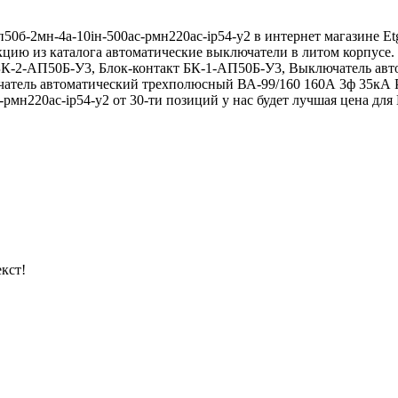
50б-2мн-4а-10iн-500ac-рмн220ac-ip54-у2 в интернет магазине E
укцию из каталога автоматические выключатели в литом корпус
БК-2-АП50Б-У3, Блок-контакт БК-1-АП50Б-У3, Выключатель а
атель автоматический трехполюсный ВА-99/160 160А 3ф 35кА 
мн220ac-ip54-у2 от 30-ти позиций у нас будет лучшая цена для 
кст!