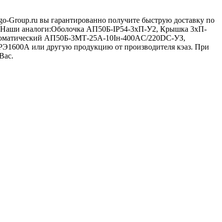
tgo-Group.ru вы гарантированно получите быструю доставку по
е. Наши аналоги:Оболочка АП50Б-IP54-3хП-У2, Крышка 3хП-
втоматический АП50Б-3МТ-25А-10Iн-400AС/220DC-УЗ,
РЭ1600А или другую продукцию от производителя кэаз. При
Вас.