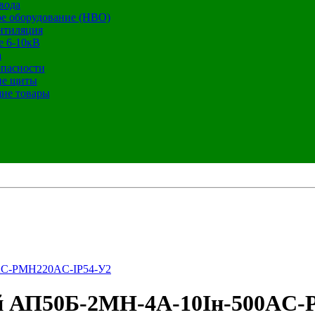
вода
е оборудование (НВО)
нтиляция
е 6-10кВ
а
опасности
ие щиты
ие товары
AC-РМН220AC-IP54-У2
й АП50Б-2МН-4А-10Iн-500AC