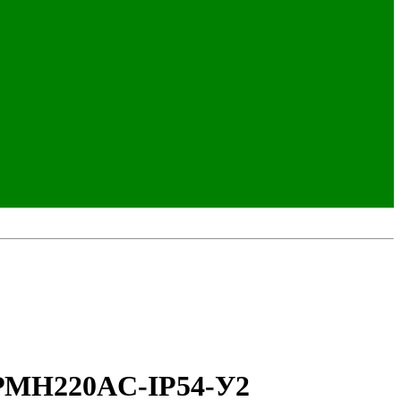
-РМН220AC-IP54-У2