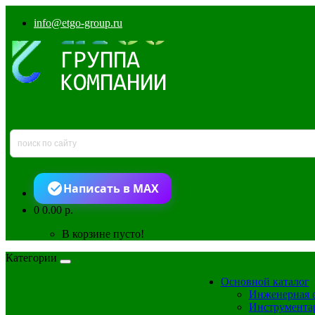
info@etgo-group.ru
Написать в MAX
0
0.00 р.
В корзине пусто!
Категории
Основной каталог
Инженерная 
Инструмента