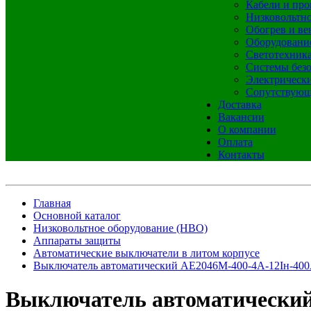
Кабели и про
Низковольтно
Обогрев и ве
Оборудовани
Светотехник
Системы без
Электрическ
Сопутствующ
Доставка
Вакансии
О компании
Оплата
Контакты
Главная
Основной каталог
Низковольтное оборудование (НВО)
Аппараты защиты
Автоматические выключатели в литом корпусе
Выключатель автоматический АЕ2046М-400-4А-12Iн-40
Выключатель автоматический