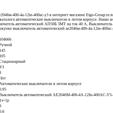
046м-400-4а-12iн-400ac-у3 в интернет магазине Etgo-Group.ru 
 каталога автоматические выключатели в литом корпусе. Наши 
чатель автоматический АП50Б 3МТ на ток 40 A, Выключатель 
упке выключатель автоматический ае2046м-400-4а-12iн-400ac-у3
104666
Ручной
145
105
Стационарный
У3
3
Нет
Автоматические выключатели в литом корпусе
0.95
Выключатель автоматический АЕ2046М-400-4А-12Iн-400AC-У3
1з+1р
3
0.6