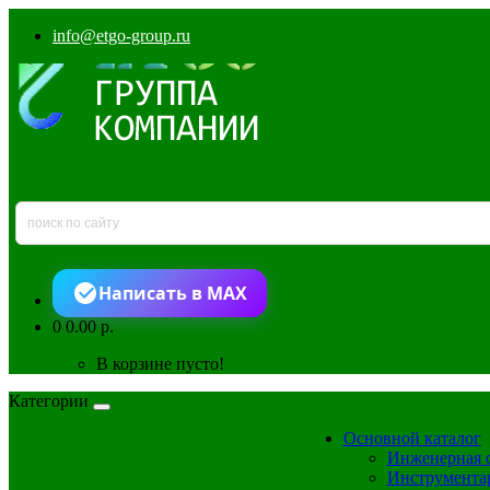
info@etgo-group.ru
Написать в MAX
0
0.00 р.
В корзине пусто!
Категории
Основной каталог
Инженерная 
Инструмента