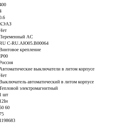
400
4
0.6
КЭАЗ
Нет
Переменный AC
RU C-RU.АЮ05.B00064
Винтовое крепление
IP00
Россия
Автоматические выключатели в литом корпусе
Нет
Выключатель автоматический в литом корпусе
Тепловой электромагнитный
1 шт
12Iн
50 60
75
1198683