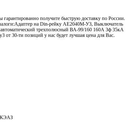
вы гарантированно получите быструю доставку по России.
аналоги:Адаптер на Din-рейку АЕ2040М-У3, Выключатель
автоматический трехполюсный ВА-99/160 160А 3ф 35кА
 от 30-ти позиций у нас будет лучшая цена для Вас.
-КЭАЗ