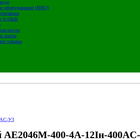
вода
е оборудование (НВО)
нтиляция
е 6-10кВ
а
опасности
ие щиты
ие товары
0AC-У3
 АЕ2046М-400-4А-12Iн-400AC