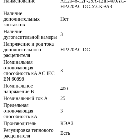
Наименование
АЕ2046-12Р-25А-12Iн-400AC-
НР220AC DC-У3-КЭАЗ
Наличие
дополнительных
Нет
контактов
Наличие
3
дугогасительной камеры
Напряжение и род тока
дополнительного
НР220AC DC
расцепителя
Номинальная
отключающая
3
способность кA AC IEC
EN 60898
Номинальное
400
напряжение В
Номинальный ток А
25
Предельная
отключающая
3
способность кA
Производитель
КЭАЗ
Регулировка теплового
Есть
расцепителя