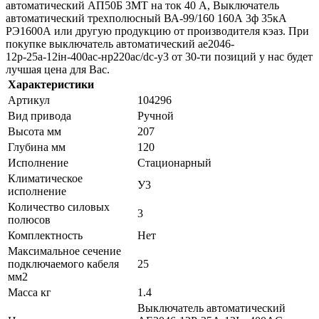
автоматический АП50Б 3МТ на ток 40 A, Выключатель
автоматический трехполюсный ВА-99/160 160А 3ф 35кА
РЭ1600А или другую продукцию от производителя кэаз. При
покупке выключатель автоматический ае2046-
12р-25а-12iн-400ac-нр220ac/dc-у3 от 30-ти позиций у нас будет
лучшая цена для Вас.
Характеристики
Артикул
104296
Вид привода
Ручной
Высота мм
207
Глубина мм
120
Исполнение
Стационарный
Климатическое
У3
исполнение
Количество силовых
3
полюсов
Комплектность
Нет
Максимальное сечение
подключаемого кабеля
25
мм2
Масса кг
1.4
Выключатель автоматический