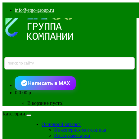
info@etgo-group.ru
Написать в MAX
0
0.00 р.
В корзине пусто!
Категории
Основной каталог
Инженерная сантехника
Инструментарий