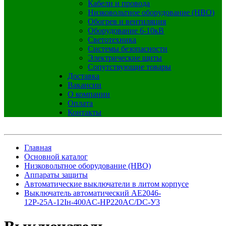
Кабели и провода
Низковольтное оборудование (НВО)
Обогрев и вентиляция
Оборудование 6-10кВ
Светотехника
Системы безопасности
Электрические щиты
Сопутствующие товары
Доставка
Вакансии
О компании
Оплата
Контакты
Главная
Основной каталог
Низковольтное оборудование (НВО)
Аппараты защиты
Автоматические выключатели в литом корпусе
Выключатель автоматический АЕ2046-
12Р-25А-12Iн-400AC-НР220AC/DC-У3