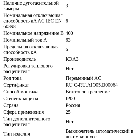
Наличие дугогасительной
3
камеры
Номинальная отключающая
способность кA AC IEC EN
6
60898
Номинальное напряжение В
400
Номинальный ток А
63
Предельная отключающая
6
способность кA
Производитель
КЭАЗ
Регулировка теплового
Нет
расцепителя
Род тока
Переменный AC
Сертификат
RU C-RU.АЮ05.B00064
Способ монтажа
Винтовое крепление
Степень защиты
IP00
Страна
Россия
Сфера применения
25
Тип дополнительного
Нет
расцепителя
Выключатель автоматический в
Тип изделия
литом корпусе