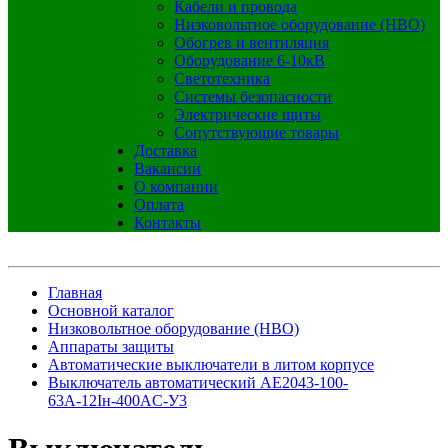
Кабели и провода
Низковольтное оборудование (НВО)
Обогрев и вентиляция
Оборудование 6-10кВ
Светотехника
Системы безопасности
Электрические щиты
Сопутствующие товары
Доставка
Вакансии
О компании
Оплата
Контакты
Главная
Основной каталог
Низковольтное оборудование (НВО)
Аппараты защиты
Автоматические выключатели в литом корпусе
Выключатель автоматический АЕ2043-100-
63А-12Iн-400AC-У3