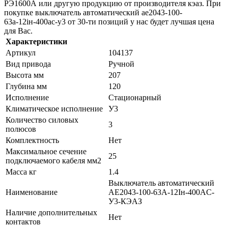
РЭ1600А или другую продукцию от производителя кэаз. При
покупке выключатель автоматический ае2043-100-
63а-12iн-400ac-у3 от 30-ти позиций у нас будет лучшая цена
для Вас.
Характеристики
Артикул
104137
Вид привода
Ручной
Высота мм
207
Глубина мм
120
Исполнение
Стационарный
Климатическое исполнение
У3
Количество силовых
3
полюсов
Комплектность
Нет
Максимальное сечение
25
подключаемого кабеля мм2
Масса кг
1.4
Выключатель автоматический
Наименование
АЕ2043-100-63А-12Iн-400AC-
У3-КЭАЗ
Наличие дополнительных
Нет
контактов