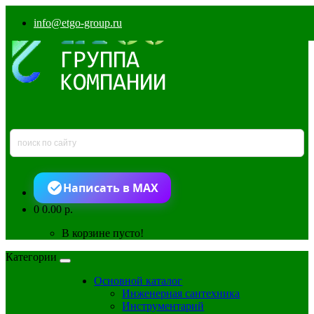
info@etgo-group.ru
Написать в MAX
0
0.00 р.
В корзине пусто!
Категории
Основной каталог
Инженерная сантехника
Инструментарий