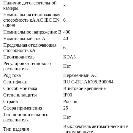
Наличие дугогасительной
3
камеры
Номинальная отключающая
способность кA AC IEC EN
6
60898
Номинальное напряжение В
400
Номинальный ток А
40
Предельная отключающая
6
способность кA
Производитель
КЭАЗ
Регулировка теплового
Нет
расцепителя
Род тока
Переменный AC
Сертификат
RU C-RU.АЮ05.B00064
Способ монтажа
Винтовое крепление
Степень защиты
IP00
Страна
Россия
Сфера применения
25
Тип дополнительного
Нет
расцепителя
Выключатель автоматический в
Тип изделия
литом корпусе