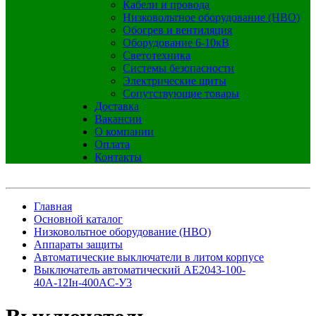
Кабели и провода
Низковольтное оборудование (НВО)
Обогрев и вентиляция
Оборудование 6-10кВ
Светотехника
Системы безопасности
Электрические щиты
Сопутствующие товары
Доставка
Вакансии
О компании
Оплата
Контакты
Главная
Основной каталог
Низковольтное оборудование (НВО)
Аппараты защиты
Автоматические выключатели в литом корпусе
Выключатель автоматический АЕ2043-100-
40А-12Iн-400AC-У3