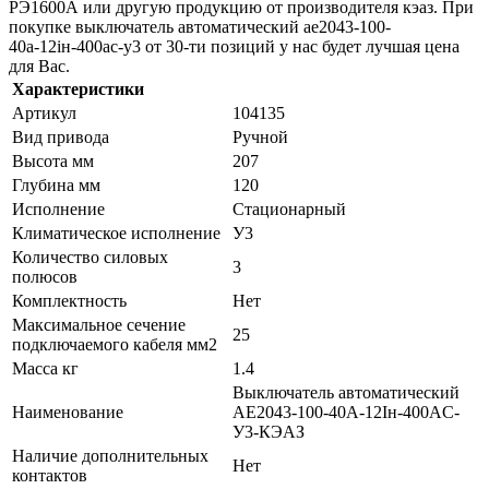
РЭ1600А или другую продукцию от производителя кэаз. При
покупке выключатель автоматический ае2043-100-
40а-12iн-400ac-у3 от 30-ти позиций у нас будет лучшая цена
для Вас.
Характеристики
Артикул
104135
Вид привода
Ручной
Высота мм
207
Глубина мм
120
Исполнение
Стационарный
Климатическое исполнение
У3
Количество силовых
3
полюсов
Комплектность
Нет
Максимальное сечение
25
подключаемого кабеля мм2
Масса кг
1.4
Выключатель автоматический
Наименование
АЕ2043-100-40А-12Iн-400AC-
У3-КЭАЗ
Наличие дополнительных
Нет
контактов