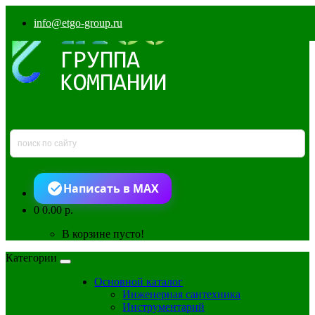
info@etgo-group.ru
Написать в MAX
0
0.00 р.
В корзине пусто!
Категории
Основной каталог
Инженерная сантехника
Инструментарий