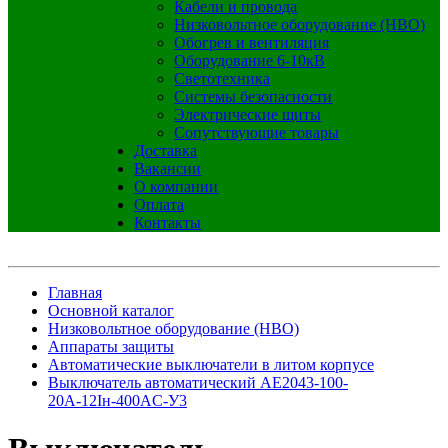
Кабели и провода
Низковольтное оборудование (НВО)
Обогрев и вентиляция
Оборудование 6-10кВ
Светотехника
Системы безопасности
Электрические щиты
Сопутствующие товары
Доставка
Вакансии
О компании
Оплата
Контакты
Главная
Основной каталог
Низковольтное оборудование (НВО)
Аппараты защиты
Автоматические выключатели в литом корпусе
Выключатель автоматический АЕ2043-100-
20А-12Iн-400AC-У3