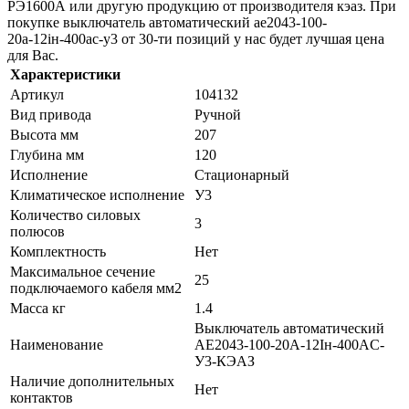
РЭ1600А или другую продукцию от производителя кэаз. При
покупке выключатель автоматический ае2043-100-
20а-12iн-400ac-у3 от 30-ти позиций у нас будет лучшая цена
для Вас.
Характеристики
Артикул
104132
Вид привода
Ручной
Высота мм
207
Глубина мм
120
Исполнение
Стационарный
Климатическое исполнение
У3
Количество силовых
3
полюсов
Комплектность
Нет
Максимальное сечение
25
подключаемого кабеля мм2
Масса кг
1.4
Выключатель автоматический
Наименование
АЕ2043-100-20А-12Iн-400AC-
У3-КЭАЗ
Наличие дополнительных
Нет
контактов