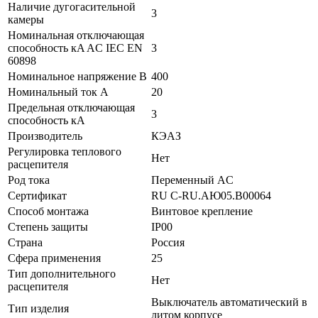
Наличие дугогасительной
3
камеры
Номинальная отключающая
способность кA AC IEC EN
3
60898
Номинальное напряжение В
400
Номинальный ток А
20
Предельная отключающая
3
способность кA
Производитель
КЭАЗ
Регулировка теплового
Нет
расцепителя
Род тока
Переменный AC
Сертификат
RU C-RU.АЮ05.B00064
Способ монтажа
Винтовое крепление
Степень защиты
IP00
Страна
Россия
Сфера применения
25
Тип дополнительного
Нет
расцепителя
Выключатель автоматический в
Тип изделия
литом корпусе