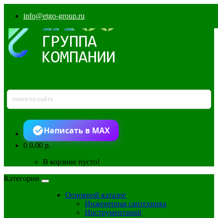
info@etgo-group.ru
Написать в MAX
0
0.00 р.
В корзине пусто!
Категории
Основной каталог
Инженерная сантехника
Инструментарий