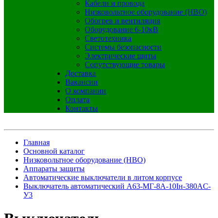
Кабели и провода
Низковольтное оборудование (НВО)
Обогрев и вентиляция
Оборудование 6-10кВ
Светотехника
Системы безопасности
Электрические щиты
Сопутствующие товары
Доставка
Вакансии
О компании
Оплата
Контакты
Главная
Основной каталог
Низковольтное оборудование (НВО)
Аппараты защиты
Автоматические выключатели в литом корпусе
Выключатель автоматический А63-МГ-8А-10Iн-380AC-
У3