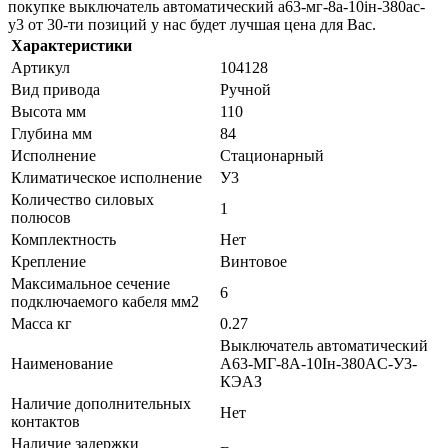
покупке выключатель автоматический а63-мг-8а-10iн-380ac-
у3 от 30-ти позиций у нас будет лучшая цена для Вас.
Характеристики
Артикул
104128
Вид привода
Ручной
Высота мм
110
Глубина мм
84
Исполнение
Стационарный
Климатическое исполнение
У3
Количество силовых
1
полюсов
Комплектность
Нет
Крепление
Винтовое
Максимальное сечение
6
подключаемого кабеля мм2
Масса кг
0.27
Выключатель автоматический
Наименование
А63-МГ-8А-10Iн-380AC-У3-
КЭАЗ
Наличие дополнительных
Нет
контактов
Наличие задержки