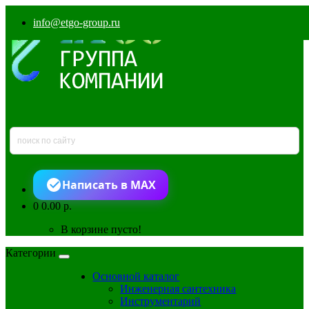
info@etgo-group.ru
Написать в MAX
0
0.00 р.
В корзине пусто!
Категории
Основной каталог
Инженерная сантехника
Инструментарий