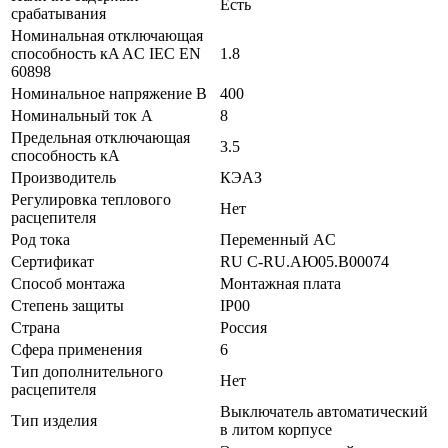
Есть
срабатывания
Номинальная отключающая
способность кA AC IEC EN
1.8
60898
Номинальное напряжение В
400
Номинальный ток А
8
Предельная отключающая
3.5
способность кA
Производитель
КЭАЗ
Регулировка теплового
Нет
расцепителя
Род тока
Переменный AC
Сертификат
RU C-RU.АЮ05.B00074
Способ монтажа
Монтажная плата
Степень защиты
IP00
Страна
Россия
Сфера применения
6
Тип дополнительного
Нет
расцепителя
Выключатель автоматический
Тип изделия
в литом корпусе