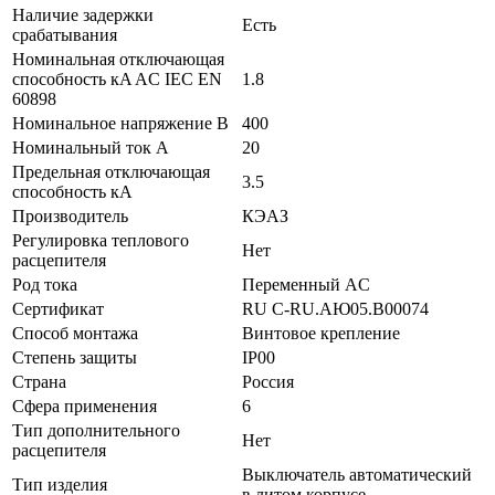
Наличие задержки
Есть
срабатывания
Номинальная отключающая
способность кA AC IEC EN
1.8
60898
Номинальное напряжение В
400
Номинальный ток А
20
Предельная отключающая
3.5
способность кA
Производитель
КЭАЗ
Регулировка теплового
Нет
расцепителя
Род тока
Переменный AC
Сертификат
RU C-RU.АЮ05.B00074
Способ монтажа
Винтовое крепление
Степень защиты
IP00
Страна
Россия
Сфера применения
6
Тип дополнительного
Нет
расцепителя
Выключатель автоматический
Тип изделия
в литом корпусе