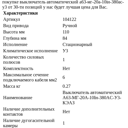
покупке выключатель автоматический а63-мг-20а-10iн-380ac-
у3 от 30-ти позиций у нас будет лучшая цена для Вас.
Характеристики
Артикул
104122
Вид привода
Ручной
Высота мм
110
Глубина мм
84
Исполнение
Стационарный
Климатическое исполнение
У3
Количество силовых
1
полюсов
Комплектность
Нет
Максимальное сечение
6
подключаемого кабеля мм2
Масса кг
0.27
Выключатель автоматический
Наименование
А63-МГ-20А-10Iн-380AC-У3-
КЭАЗ
Наличие дополнительных
Нет
контактов
Наличие дугогасительной
1
камеры