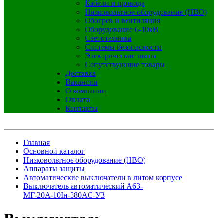
Кабели и провода
Низковольтное оборудование (НВО)
Обогрев и вентиляция
Оборудование 6-10кВ
Светотехника
Системы безопасности
Электрические щиты
Сопутствующие товары
Доставка
Вакансии
О компании
Оплата
Контакты
Главная
Основной каталог
Низковольтное оборудование (НВО)
Аппараты защиты
Автоматические выключатели в литом корпусе
Выключатель автоматический А63-
МГ-20А-10Iн-380AC-У3