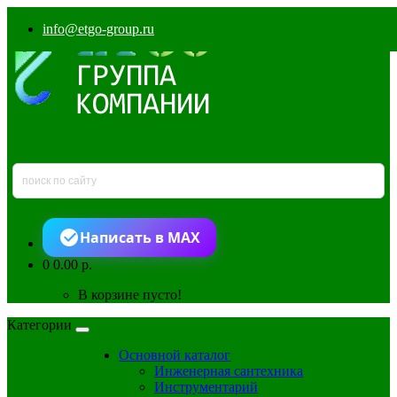
info@etgo-group.ru
Написать в MAX
0
0.00 р.
В корзине пусто!
Категории
Основной каталог
Инженерная сантехника
Инструментарий