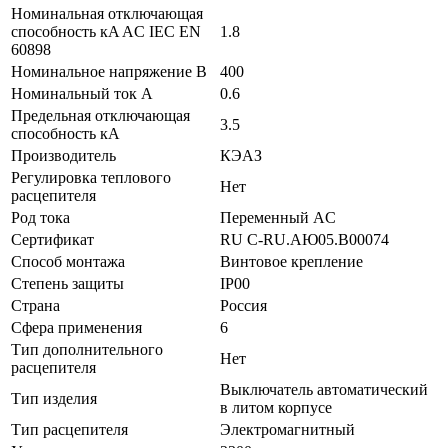
Номинальная отключающая
способность кA AC IEC EN
1.8
60898
Номинальное напряжение В
400
Номинальный ток А
0.6
Предельная отключающая
3.5
способность кA
Производитель
КЭАЗ
Регулировка теплового
Нет
расцепителя
Род тока
Переменный AC
Сертификат
RU C-RU.АЮ05.B00074
Способ монтажа
Винтовое крепление
Степень защиты
IP00
Страна
Россия
Сфера применения
6
Тип дополнительного
Нет
расцепителя
Выключатель автоматический
Тип изделия
в литом корпусе
Тип расцепителя
Электромагнитный