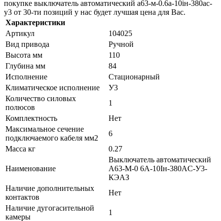
покупке выключатель автоматический а63-м-0.6а-10iн-380ac-
у3 от 30-ти позиций у нас будет лучшая цена для Вас.
Характеристики
Артикул
104025
Вид привода
Ручной
Высота мм
110
Глубина мм
84
Исполнение
Стационарный
Климатическое исполнение
У3
Количество силовых
1
полюсов
Комплектность
Нет
Максимальное сечение
6
подключаемого кабеля мм2
Масса кг
0.27
Выключатель автоматический
Наименование
А63-М-0 6А-10Iн-380AC-У3-
КЭАЗ
Наличие дополнительных
Нет
контактов
Наличие дугогасительной
1
камеры