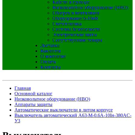
Кабели и провода
Низковольтное оборудование (НВО)
Обогрев и вентиляция
Оборудование 6-10кВ
Светотехника
Системы безопасности
Электрические щиты
Сопутствующие товары
Доставка
Вакансии
О компании
Оплата
Контакты
Главная
Основной каталог
Низковольтное оборудование (НВО)
Аппараты защиты
Автоматические выключатели в литом корпусе
Выключатель автоматический А63-М-0.6А-10Iн-380AC-
У3