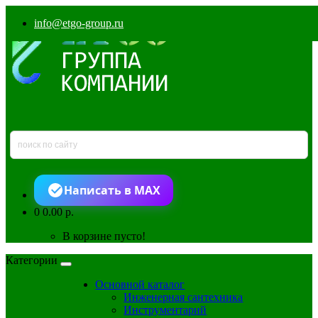
info@etgo-group.ru
Написать в MAX
0
0.00 р.
В корзине пусто!
Категории
Основной каталог
Инженерная сантехника
Инструментарий