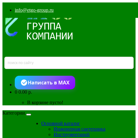
info@etgo-group.ru
Написать в MAX
0
0.00 р.
В корзине пусто!
Категории
Основной каталог
Инженерная сантехника
Инструментарий