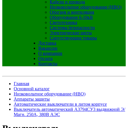
Кабели и провода
Низковольтное оборудование (НВО)
Обогрев и вентиляция
Оборудование 6-10кВ
Светотехника
Системы безопасности
Электрические щиты
Сопутствующие товары
Доставка
Вакансии
О компании
Оплата
Контакты
Главная
Основной каталог
Низковольтное оборудование (НВО)
Аппараты защиты
Автоматические выключатели в литом корпусе
Выключатель автоматический А3794СУ3 выдвижной Э/
Магн. 250А, 380В АЭС