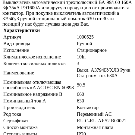
Выключатель автоматический трехполюсный ВА-99/160 160А
3ф 35кА РЭ1600А или другую продукцию от производителя
контактор. При покупке выключатель автоматический а
3794бу3 ручной стационарный ном. ток 630а от 30-ти
позиций у нас будет лучшая цена для Вас.
Характеристики
Артикул
1000525
Вид привода
Ручной
Исполнение
Стационарное
Климатическое исполнение
10In
Количество силовых полюсов
3
Выкл. А3794БУХЛ3 Ручн
Наименование
Стац ном. ток 630А
Номинальная отключающая
50.5
способность кA AC IEC EN 60898
Номинальное напряжение В
660
Номинальный ток А
630
Производитель
Контактор
Род тока
Переменный AC
Сертификат
RU C-RU.АЯ52.B00021
Способ монтажа
Монтажная плата
Степень защиты
IP20