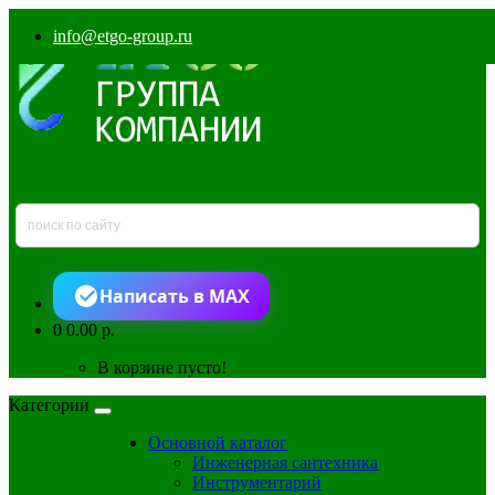
info@etgo-group.ru
Написать в MAX
0
0.00 р.
В корзине пусто!
Категории
Основной каталог
Инженерная сантехника
Инструментарий