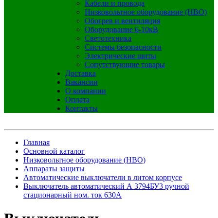
Кабели и провода
Низковольтное оборудование (НВО)
Обогрев и вентиляция
Оборудование 6-10кВ
Светотехника
Системы безопасности
Электрические щиты
Сопутствующие товары
Доставка
Вакансии
О компании
Оплата
Контакты
Главная
Основной каталог
Низковольтное оборудование (НВО)
Аппараты защиты
Автоматические выключатели в литом корпусе
Выключатель автоматический А 3794БУ3 ручной
стационарный ном. ток 630А