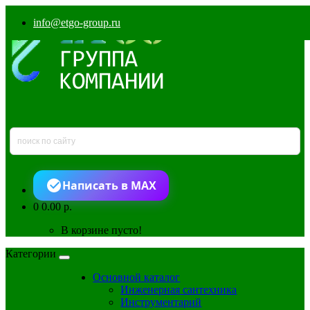
info@etgo-group.ru
Написать в MAX
0
0.00 р.
В корзине пусто!
Категории
Основной каталог
Инженерная сантехника
Инструментарий