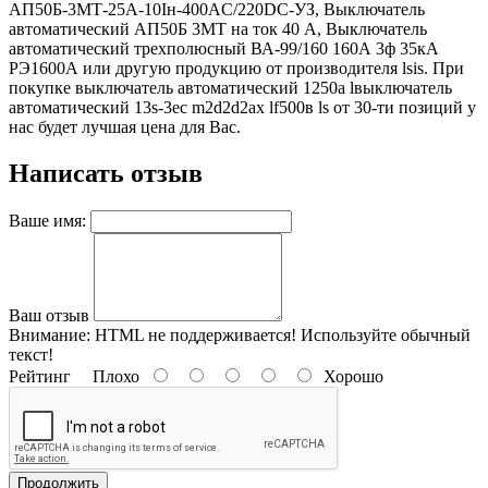
АП50Б-3МТ-25А-10Iн-400AС/220DC-УЗ, Выключатель
автоматический АП50Б 3МТ на ток 40 A, Выключатель
автоматический трехполюсный ВА-99/160 160А 3ф 35кА
РЭ1600А или другую продукцию от производителя lsis. При
покупке выключатель автоматический 1250а lвыключатель
автоматический 13s-3eс m2d2d2аx lf500в ls от 30-ти позиций у
нас будет лучшая цена для Вас.
Написать отзыв
Ваше имя:
Ваш отзыв
Внимание:
HTML не поддерживается! Используйте обычный
текст!
Рейтинг
Плохо
Хорошо
Продолжить