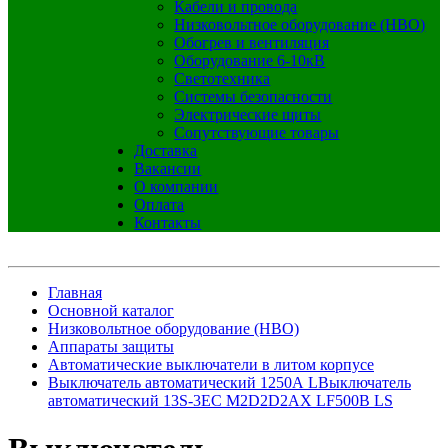
Кабели и провода
Низковольтное оборудование (НВО)
Обогрев и вентиляция
Оборудование 6-10кВ
Светотехника
Системы безопасности
Электрические щиты
Сопутствующие товары
Доставка
Вакансии
О компании
Оплата
Контакты
Главная
Основной каталог
Низковольтное оборудование (НВО)
Аппараты защиты
Автоматические выключатели в литом корпусе
Выключатель автоматический 1250А LВыключатель
автоматический 13S-3EС M2D2D2АX LF500В LS