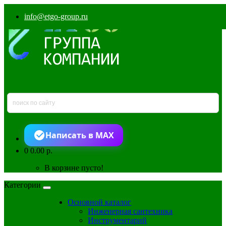
info@etgo-group.ru
Написать в MAX
0
0.00 р.
В корзине пусто!
Категории
Основной каталог
Инженерная сантехника
Инструментарий