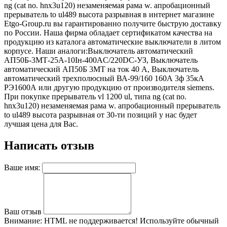
ng (cat no. hnx3u120) незаменяемая рама w. апробационный
прерыватель to ul489 высота разрывная в интернет магазине
Etgo-Group.ru вы гарантированно получите быструю доставку
по России. Наша фирма обладает сертификатом качества на
продукцию из каталога автоматические выключатели в литом
корпусе. Наши аналоги:Выключатель автоматический
АП50Б-3МТ-25А-10Iн-400AС/220DC-УЗ, Выключатель
автоматический АП50Б 3МТ на ток 40 A, Выключатель
автоматический трехполюсный ВА-99/160 160А 3ф 35кА
РЭ1600А или другую продукцию от производителя siemens.
При покупке прерыватель vl 1200 ul, типа ng (cat no.
hnx3u120) незаменяемая рама w. апробационный прерыватель
to ul489 высота разрывная от 30-ти позиций у нас будет
лучшая цена для Вас.
Написать отзыв
Ваше имя:
Ваш отзыв
Внимание:
HTML не поддерживается! Используйте обычный