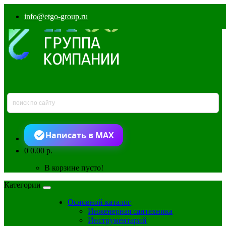
info@etgo-group.ru
Написать в MAX
0
0.00 р.
В корзине пусто!
Категории
Основной каталог
Инженерная сантехника
Инструментарий