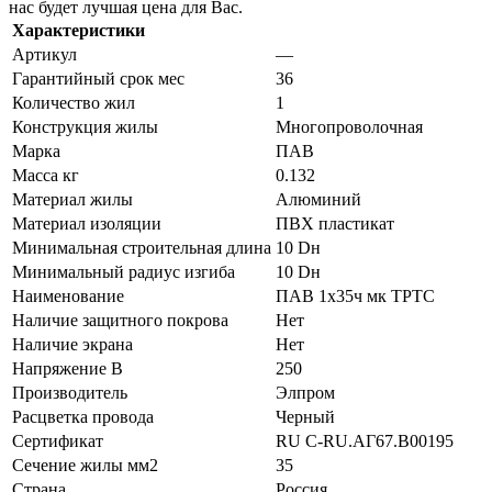
нас будет лучшая цена для Вас.
Характеристики
Артикул
—
Гарантийный срок мес
36
Количество жил
1
Конструкция жилы
Многопроволочная
Марка
ПАВ
Масса кг
0.132
Материал жилы
Алюминий
Материал изоляции
ПВХ пластикат
Минимальная строительная длина
10 Dн
Минимальный радиус изгиба
10 Dн
Наименование
ПАВ 1х35ч мк ТРТС
Наличие защитного покрова
Нет
Наличие экрана
Нет
Напряжение В
250
Производитель
Элпром
Расцветка провода
Черный
Сертификат
RU C-RU.АГ67.B00195
Сечение жилы мм2
35
Страна
Россия