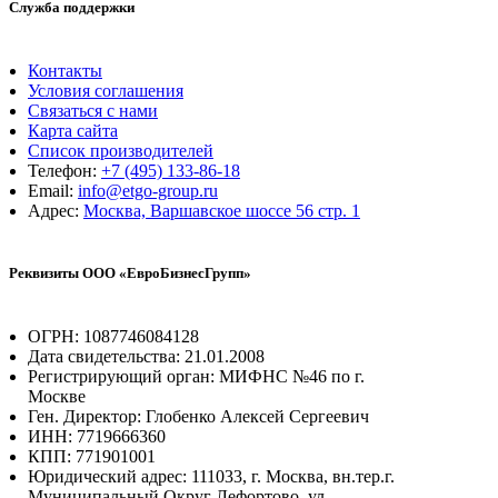
Служба поддержки
Контакты
Условия соглашения
Связаться с нами
Карта сайта
Список производителей
Телефон:
+7 (495) 133-86-18
Email:
info@etgo-group.ru
Адрес:
Москва, Варшавское шоссе 56 стр. 1
Реквизиты ООО «ЕвроБизнесГрупп»
ОГРН: 1087746084128
Дата свидетельства: 21.01.2008
Регистрирующий орган: МИФНС №46 по г.
Москве
Ген. Директор: Глобенко Алексей Сергеевич
ИНН: 7719666360
КПП: 771901001
Юридический адрес: 111033, г. Москва, вн.тер.г.
Муниципальный Округ Лефортово, ул