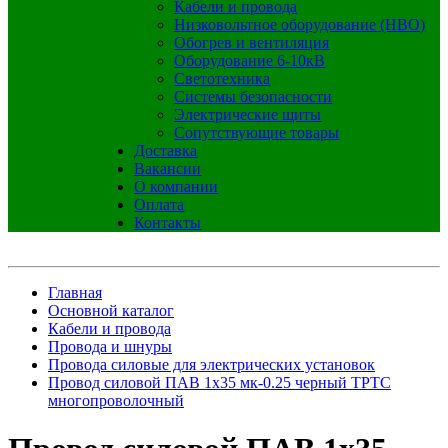
Кабели и провода
Низковольтное оборудование (НВО)
Обогрев и вентиляция
Оборудование 6-10кВ
Светотехника
Системы безопасности
Электрические щиты
Сопутствующие товары
Доставка
Вакансии
О компании
Оплата
Контакты
Главная
Основной каталог
Кабели и провода
Провода и шнуры
Провода силовые для электрических установок
Провод силовой ПАВ 1х35 мк-0.25 черный ТРТС
многопроволочный