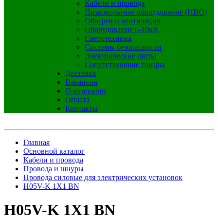
Кабели и провода
Низковольтное оборудование (НВО)
Обогрев и вентиляция
Оборудование 6-10кВ
Светотехника
Системы безопасности
Электрические щиты
Сопутствующие товары
Доставка
Вакансии
О компании
Оплата
Контакты
Главная
Основной каталог
Кабели и провода
Провода и шнуры
Провода силовые для электрических установок
H05V-K 1X1 BN
H05V-K 1X1 BN