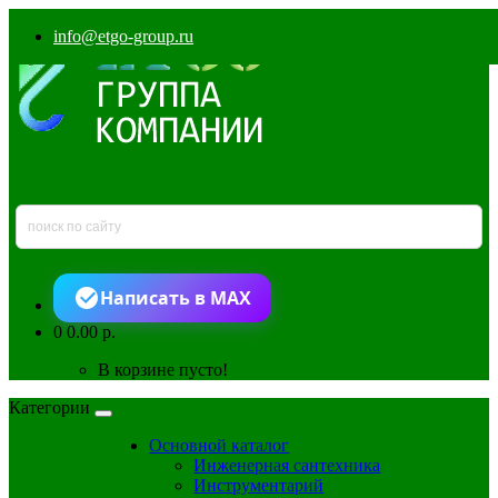
info@etgo-group.ru
Написать в MAX
0
0.00 р.
В корзине пусто!
Категории
Основной каталог
Инженерная сантехника
Инструментарий