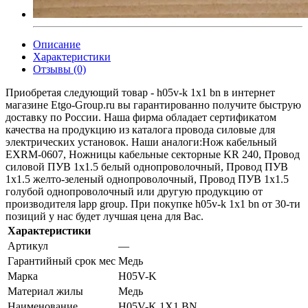
Описание
Характеристики
Отзывы (0)
Приобретая следующий товар - h05v-k 1x1 bn в интернет
магазине Etgo-Group.ru вы гарантированно получите быструю
доставку по России. Наша фирма обладает сертификатом
качества на продукцию из каталога провода силовые для
электрических установок. Наши аналоги:Нож кабельный
EXRM-0607, Ножницы кабельные секторные KR 240, Провод
силовой ПУВ 1х1.5 белый однопроволочный, Провод ПУВ
1х1.5 желто-зеленый однопроволочный, Провод ПУВ 1х1.5
голубой однопроволочный или другую продукцию от
производителя lapp group. При покупке h05v-k 1x1 bn от 30-ти
позиций у нас будет лучшая цена для Вас.
Характеристики
Артикул
—
Гарантийный срок мес
Медь
Марка
H05V-K
Материал жилы
Медь
Наименование
H05V-K 1X1 BN