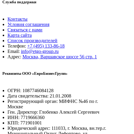
Служба поддержки
Контакты
Условия соглашения
Связаться с нами
Карта сайта
Список производителей
Телефон:
+7 (495) 133-86-18
Email:
info@etgo-group.ru
Адрес:
Москва, Варшавское шоссе 56 стр. 1
Реквизиты ООО «ЕвроБизнесГрупп»
ОГРН: 1087746084128
Дата свидетельства: 21.01.2008
Регистрирующий орган: МИФНС №46 по г.
Москве
Ген. Директор: Глобенко Алексей Сергеевич
ИНН: 7719666360
КПП: 771901001
Юридический адрес: 111033, г. Москва, вн.тер.г.
Муниципальный Округ Лефортово, ул