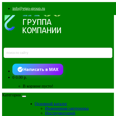
info@etgo-group.ru
Написать в MAX
0
0.00 р.
В корзине пусто!
Категории
Основной каталог
Инженерная сантехника
Инструментарий