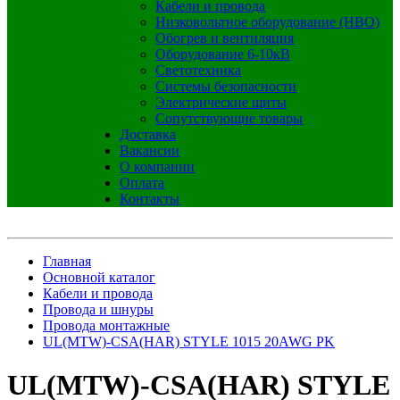
Кабели и провода
Низковольтное оборудование (НВО)
Обогрев и вентиляция
Оборудование 6-10кВ
Светотехника
Системы безопасности
Электрические щиты
Сопутствующие товары
Доставка
Вакансии
О компании
Оплата
Контакты
Главная
Основной каталог
Кабели и провода
Провода и шнуры
Провода монтажные
UL(MTW)-CSA(HAR) STYLE 1015 20AWG PK
UL(MTW)-CSA(HAR) STYLE