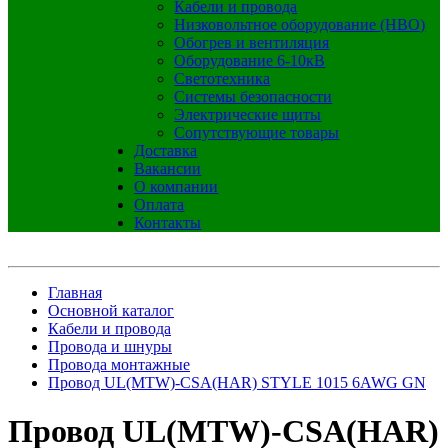
Кабели и провода
Низковольтное оборудование (НВО)
Обогрев и вентиляция
Оборудование 6-10кВ
Светотехника
Системы безопасности
Электрические щиты
Сопутствующие товары
Доставка
Вакансии
О компании
Оплата
Контакты
Главная
Основной каталог
Кабели и провода
Провода и шнуры
Провода монтажные
Провод UL(MTW)-CSA(HAR) STYLE 1015 6AWG GN
Провод UL(MTW)-CSA(HAR)