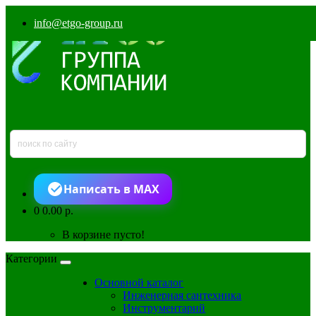
info@etgo-group.ru
Написать в MAX
0
0.00 р.
В корзине пусто!
Категории
Основной каталог
Инженерная сантехника
Инструментарий