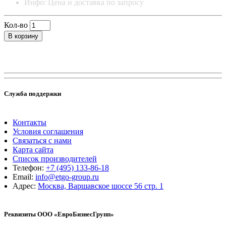
Инфо: Цена и доставка по запросу
Кол-во
В корзину
Служба поддержки
Контакты
Условия соглашения
Связаться с нами
Карта сайта
Список производителей
Телефон:
+7 (495) 133-86-18
Email:
info@etgo-group.ru
Адрес:
Москва, Варшавское шоссе 56 стр. 1
Реквизиты ООО «ЕвроБизнесГрупп»