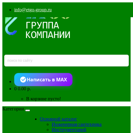
info@etgo-group.ru
Написать в MAX
0
0.00 р.
В корзине пусто!
Категории
Основной каталог
Инженерная сантехника
Инструментарий