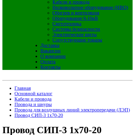
Кабели и провода
Низковольтное оборудование (НВО)
Обогрев и вентиляция
Оборудование 6-10кВ
Светотехника
Системы безопасности
Электрические щиты
Сопутствующие товары
Доставка
Вакансии
О компании
Оплата
Контакты
Главная
Основной каталог
Кабели и провода
Провода и шнуры
Провода для воздушных линий электропередачи (ЛЭП)
Провод СИП-3 1х70-20
Провод СИП-3 1х70-20