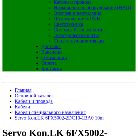
Кабели и провода
Низковольтное оборудование (НВО)
Обогрев и вентиляция
Оборудование 6-10кВ
Светотехника
Системы безопасности
Электрические щиты
Сопутствующие товары
Доставка
Вакансии
О компании
Оплата
Контакты
Главная
Основной каталог
Кабели и провода
Кабели
Кабели специального назначения
Servo Kon.LK 6FX5002-2DC10-1BA0 10m
Servo Kon.LK 6FX5002-