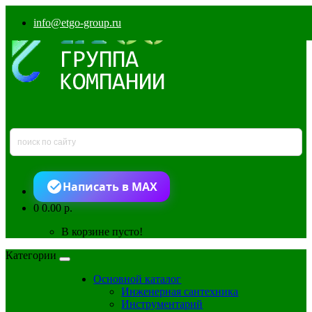
info@etgo-group.ru
Написать в MAX
0
0.00 р.
В корзине пусто!
Категории
Основной каталог
Инженерная сантехника
Инструментарий