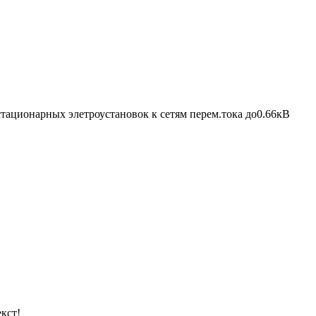
тационарных элетроустановок к сетям перем.тока до0.66кВ
кст!