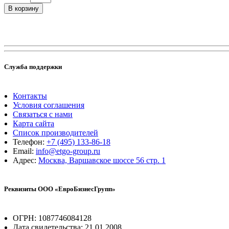
В корзину
Служба поддержки
Контакты
Условия соглашения
Связаться с нами
Карта сайта
Список производителей
Телефон:
+7 (495) 133-86-18
Email:
info@etgo-group.ru
Адрес:
Москва, Варшавское шоссе 56 стр. 1
Реквизиты ООО «ЕвроБизнесГрупп»
ОГРН: 1087746084128
Дата свидетельства: 21.01.2008