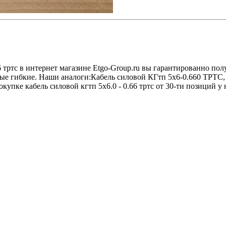
66 тртс в интернет магазине Etgo-Group.ru вы гарантированно п
ые гибкие. Наши аналоги:Кабель силовой КГтп 5х6-0.660 ТРТС, 
упке кабель силовой кгтп 5х6.0 - 0.66 тртс от 30-ти позиций у н