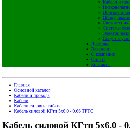
Кабели и про
Низковольтно
Обогрев и ве
Оборудовани
Светотехник
Системы без
Электрическ
Сопутствующ
Доставка
Вакансии
О компании
Оплата
Контакты
Главная
Основной каталог
Кабели и провода
Кабели
Кабели силовые гибкие
Кабель силовой КГтп 5х6.0 - 0.66 ТРТС
Кабель силовой КГтп 5х6.0 - 