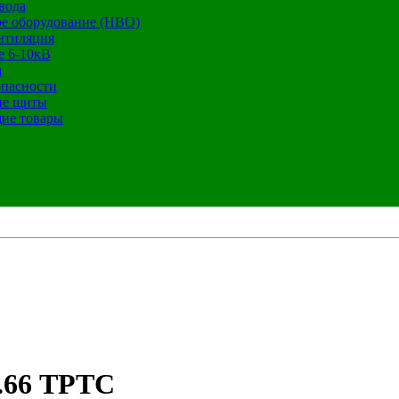
вода
е оборудование (НВО)
нтиляция
е 6-10кВ
а
опасности
ие щиты
ие товары
0.66 ТРТС