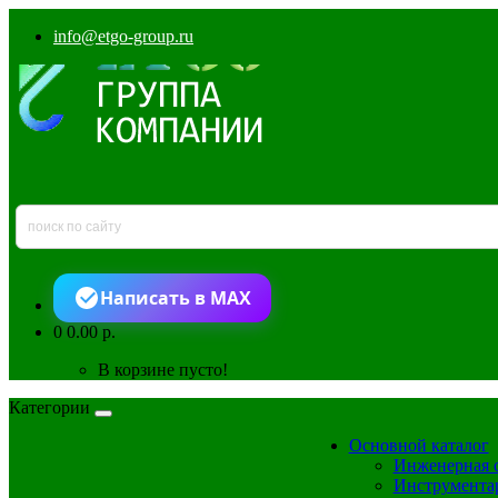
info@etgo-group.ru
Написать в MAX
0
0.00 р.
В корзине пусто!
Категории
Основной каталог
Инженерная 
Инструмента