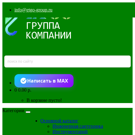
info@etgo-group.ru
Написать в MAX
0
0.00 р.
В корзине пусто!
Категории
Основной каталог
Инженерная сантехника
Инструментарий