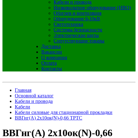
Кабели и провода
Низковольтное оборудование (НВО)
Обогрев и вентиляция
Оборудование 6-10кВ
Светотехника
Системы безопасности
Электрические щиты
Сопутствующие товары
Доставка
Вакансии
О компании
Оплата
Контакты
Главная
Основной каталог
Кабели и провода
Кабели
Кабели силовые для стационарной прокладки
ВВГнг(А) 2х10ок(N)-0,66 ТРТС
ВВГнг(А) 2х10ок(N)-0,66