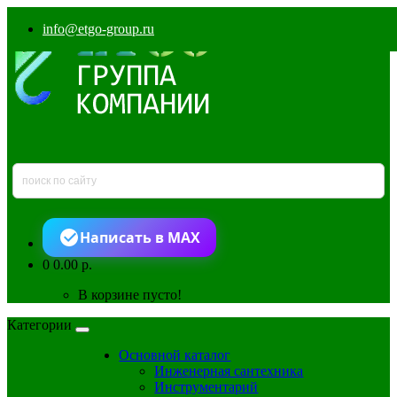
info@etgo-group.ru
Написать в MAX
0
0.00 р.
В корзине пусто!
Категории
Основной каталог
Инженерная сантехника
Инструментарий