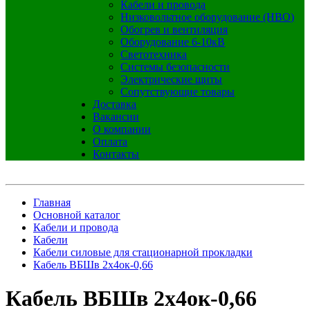
Кабели и провода
Низковольтное оборудование (НВО)
Обогрев и вентиляция
Оборудование 6-10кВ
Светотехника
Системы безопасности
Электрические щиты
Сопутствующие товары
Доставка
Вакансии
О компании
Оплата
Контакты
Главная
Основной каталог
Кабели и провода
Кабели
Кабели силовые для стационарной прокладки
Кабель ВБШв 2х4ок-0,66
Кабель ВБШв 2х4ок-0,66