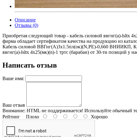
Описание
Отзывы (0)
Приобретая следующий товар - кабель силовой ввгнг(а)-lsltx 4
фирма обладает сертификатом качества на продукцию из ката
Кабель силовой ВВГнг(А)3х1.5пл(ок)(N,PE)-0,660 ВНИИКП, Каб
ввгнг(а)-lsltx 4х25(мк)(n)-1 тртс (барабан) от 30-ти позиций у н
Написать отзыв
Ваше имя:
Ваш отзыв
Внимание:
HTML не поддерживается! Используйте обычный те
Рейтинг
Плохо
Хорошо