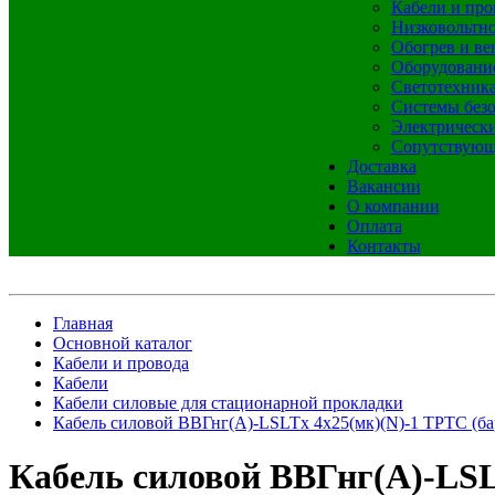
Кабели и про
Низковольтно
Обогрев и ве
Оборудовани
Светотехник
Системы без
Электрическ
Сопутствующ
Доставка
Вакансии
О компании
Оплата
Контакты
Главная
Основной каталог
Кабели и провода
Кабели
Кабели силовые для стационарной прокладки
Кабель силовой ВВГнг(А)-LSLTx 4х25(мк)(N)-1 ТРТС (ба
Кабель силовой ВВГнг(А)-LSL