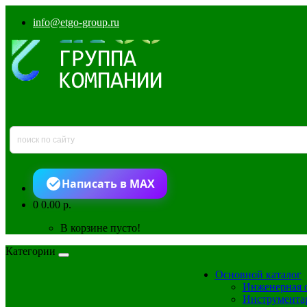
info@etgo-group.ru
Написать в MAX
0
0.00 р.
В корзине пусто!
Категории
Основной каталог
Инженерная 
Инструмента