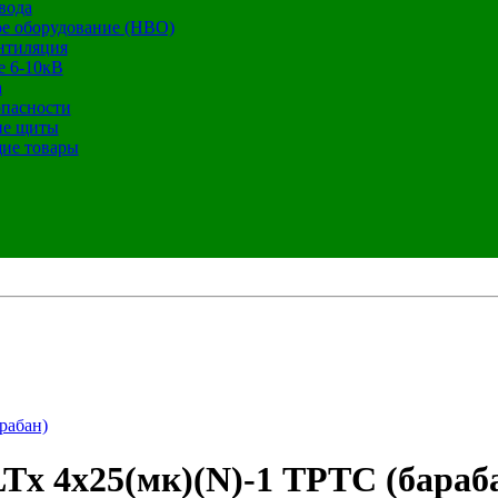
вода
е оборудование (НВО)
нтиляция
е 6-10кВ
а
опасности
ие щиты
ие товары
рабан)
Tx 4х25(мк)(N)-1 ТРТС (бараб