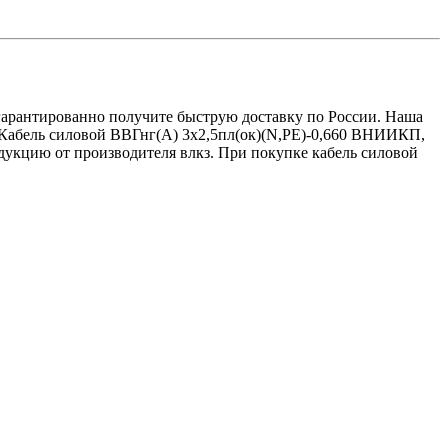
вы гарантированно получите быструю доставку по России. Наша
:Кабель силовой ВВГнг(А) 3х2,5пл(ок)(N,PE)-0,660 ВНИИКП,
дукцию от производителя влкз. При покупке кабель силовой