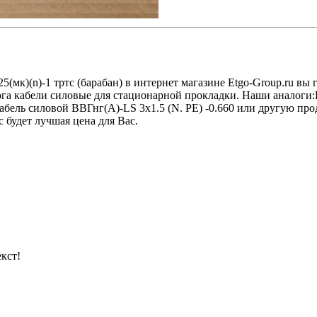
х25(мк)(n)-1 тртс (барабан) в интернет магазине Etgo-Group.ru 
лога кабели силовые для стационарной прокладки. Наши аналоги
ель силовой ВВГнг(А)-LS 3х1.5 (N. PE) -0.660 или другую про
ас будет лучшая цена для Вас.
кст!