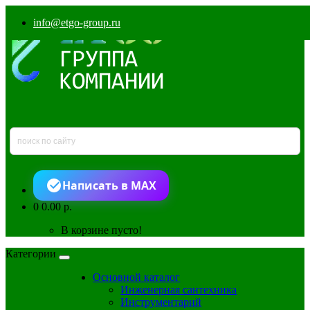
info@etgo-group.ru
Написать в MAX
0
0.00 р.
В корзине пусто!
Категории
Основной каталог
Инженерная сантехника
Инструментарий