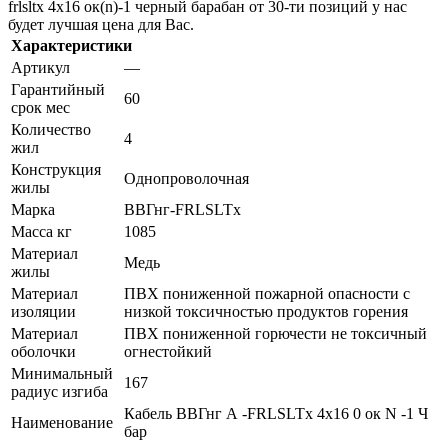
frlsltx 4х16 ок(n)-1 черный барабан от 30-ти позиций у нас
будет лучшая цена для Вас.
Характеристики
Артикул
—
Гарантийный
60
срок мес
Количество
4
жил
Конструкция
Однопроволочная
жилы
Марка
ВВГнг-FRLSLTx
Масса кг
1085
Материал
Медь
жилы
Материал
ПВХ пониженной пожарной опасности с
изоляции
низкой токсичностью продуктов горения
Материал
ПВХ пониженной горючести не токсичный
оболочки
огнестойкий
Минимальный
167
радиус изгиба
Кабель ВВГнг А -FRLSLTx 4х16 0 ок N -1 Ч
Наименование
бар