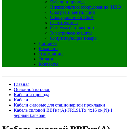
Кабели и провода
Низковольтное оборудование (НВО)
Обогрев и вентиляция
Оборудование 6-10кВ
Светотехника
Системы безопасности
Электрические щиты
Сопутствующие товары
Доставка
Вакансии
О компании
Оплата
Контакты
Главная
Основной каталог
Кабели и провода
Кабели
Кабели силовые для стационарной прокладки
Кабель силовой ВВГнг(А)-FRLSLTx 4х16 ок(N)-1
черный барабан