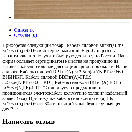
Описание
Отзывы (0)
Приобретая следующий товар - кабель силовой ввгнг(а)-frls
3х50мк(n,pe)-0,66 в интернет магазине Etgo-Group.ru вы
гарантированно получите быструю доставку по России. Наша
фирма обладает сертификатом качества на продукцию из
каталога кабели силовые для стационарной прокладки. Наши
аналоги:Кабель силовой ВВГнг(А) 3х2,5пл(ок)(N,PE)-0,660
ВНИИКП, Кабель силовой ВВГнг(А)-FRLS
3х50ок(N.PE)-0.66 ТРТС, Кабель силовой ВВГнг(А)-FRLS
3х50мс(N,PE)-1 ТРТС или другую продукцию от
производителя электрокабель кольчугино холдинг кабельный
альянс (хка). При покупке кабель силовой ввгнг(а)-frls
3х50мк(n,pe)-0,66 от 30-ти позиций у нас будет лучшая цена
для Вас.
Написать отзыв