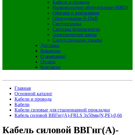
Кабели и провода
Низковольтное оборудование (НВО)
Обогрев и вентиляция
Оборудование 6-10кВ
Светотехника
Системы безопасности
Электрические щиты
Сопутствующие товары
Доставка
Вакансии
О компании
Оплата
Контакты
Главная
Основной каталог
Кабели и провода
Кабели
Кабели силовые для стационарной прокладки
Кабель силовой ВВГнг(А)-FRLS 3х50мк(N,PE)-0,66
Кабель силовой ВВГнг(А)-