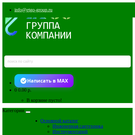
info@etgo-group.ru
Написать в MAX
0
0.00 р.
В корзине пусто!
Категории
Основной каталог
Инженерная сантехника
Инструментарий