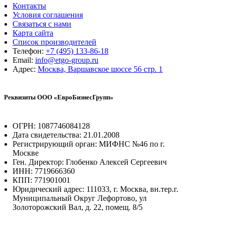
Контакты
Условия соглашения
Связаться с нами
Карта сайта
Список производителей
Телефон:
+7 (495) 133-86-18
Email:
info@etgo-group.ru
Адрес:
Москва, Варшавское шоссе 56 стр. 1
Реквизиты ООО «ЕвроБизнесГрупп»
ОГРН: 1087746084128
Дата свидетельства: 21.01.2008
Регистрирующий орган: МИФНС №46 по г.
Москве
Ген. Директор: Глобенко Алексей Сергеевич
ИНН: 7719666360
КПП: 771901001
Юридический адрес: 111033, г. Москва, вн.тер.г.
Муниципальный Округ Лефортово, ул
Золоторожский Вал, д. 22, помещ. 8/5