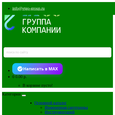
info@etgo-group.ru
Написать в MAX
0
0.00 р.
В корзине пусто!
Категории
Основной каталог
Инженерная сантехника
Инструментарий