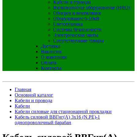
Кабели и провода
Низковольтное оборудование (НВО)
Обогрев и вентиляция
Оборудование 6-10кВ
Светотехника
Системы безопасности
Электрические щиты
Сопутствующие товары
Доставка
Вакансии
О компании
Оплата
Контакты
Главная
Основной каталог
Кабели и провода
Кабели
Кабели силовые для стационарной прокладки
Кабель силовой ВВГнг(А) 3х16 (N.PE)-1
однопроволочный барабан