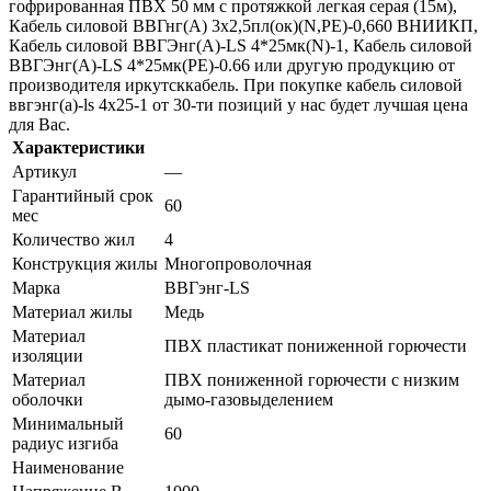
гофрированная ПВХ 50 мм с протяжкой легкая серая (15м),
Кабель силовой ВВГнг(А) 3х2,5пл(ок)(N,PE)-0,660 ВНИИКП,
Кабель силовой ВВГЭнг(А)-LS 4*25мк(N)-1, Кабель силовой
ВВГЭнг(А)-LS 4*25мк(PE)-0.66 или другую продукцию от
производителя иркутсккабель. При покупке кабель силовой
ввгэнг(а)-ls 4х25-1 от 30-ти позиций у нас будет лучшая цена
для Вас.
Характеристики
Артикул
—
Гарантийный срок
60
мес
Количество жил
4
Конструкция жилы
Многопроволочная
Марка
ВВГэнг-LS
Материал жилы
Медь
Материал
ПВХ пластикат пониженной горючести
изоляции
Материал
ПВХ пониженной горючести с низким
оболочки
дымо-газовыделением
Минимальный
60
радиус изгиба
Наименование