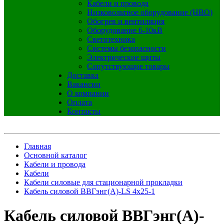
Кабели и провода
Низковольтное оборудование (НВО)
Обогрев и вентиляция
Оборудование 6-10кВ
Светотехника
Системы безопасности
Электрические щиты
Сопутствующие товары
Доставка
Вакансии
О компании
Оплата
Контакты
Главная
Основной каталог
Кабели и провода
Кабели
Кабели силовые для стационарной прокладки
Кабель силовой ВВГэнг(А)-LS 4х25-1
Кабель силовой ВВГэнг(А)-