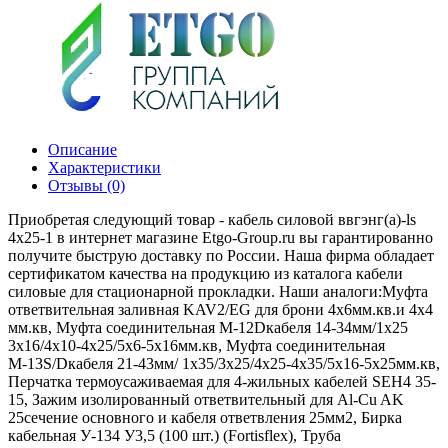
Описание
Характеристики
Отзывы (0)
Приобретая следующий товар - кабель силовой ввгэнг(а)-ls
4х25-1 в интернет магазине Etgo-Group.ru вы гарантированно
получите быструю доставку по России. Наша фирма обладает
сертификатом качества на продукцию из каталога кабели
силовые для стационарной прокладки. Наши аналоги:Муфта
ответвительная заливная KAV2/EG для брони 4х6мм.кв.и 4х4
мм.кв, Муфта соединительная М-12Dкабеля 14-34мм/1х25
3x16/4x10-4x25/5x6-5x16мм.кв, Муфта соединительная
М-13S/Dкабеля 21-43мм/ 1х35/3x25/4x25-4x35/5x16-5x25мм.кв,
Перчатка термоусаживаемая для 4-жильных кабелей SEH4 35-
15, Зажим изолированный ответвительный для Al-Cu AK
25сечение основного и кабеля ответвления 25мм2, Бирка
кабельная У-134 У3,5 (100 шт.) (Fortisflex), Труба