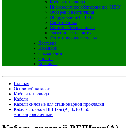
Кабели и провода
Низковольтное оборудование (НВО)
Обогрев и вентиляция
Оборудование 6-10кВ
Светотехника
Системы безопасности
Электрические щиты
Сопутствующие товары
Доставка
Вакансии
О компании
Оплата
Контакты
Главная
Основной каталог
Кабели и провода
Кабели
Кабели силовые для стационарной прокладки
Кабель силовой ВБШвнг(А) 3х16-0.66
многопроволочный