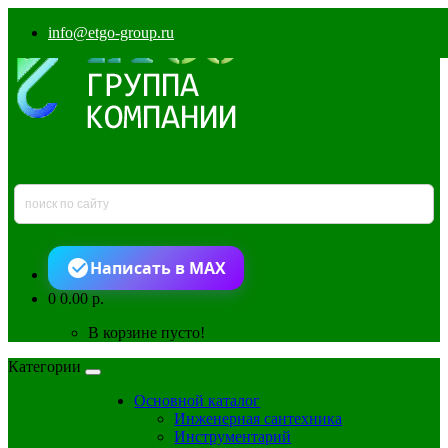
info@etgo-group.ru
Написать в MAX
0
0.00 р.
В корзине пусто!
Категории
Основной каталог
Инженерная сантехника
Инструментарий