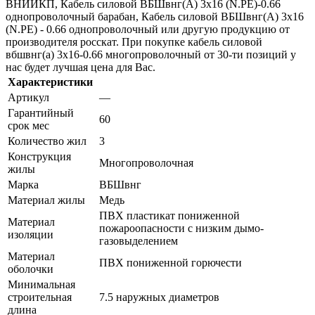
ВНИИКП, Кабель силовой ВБШвнг(А) 3х16 (N.PE)-0.66
однопроволочный барабан, Кабель силовой ВБШвнг(А) 3х16
(N.PE) - 0.66 однопроволочный или другую продукцию от
производителя росскат. При покупке кабель силовой
вбшвнг(а) 3х16-0.66 многопроволочный от 30-ти позиций у
нас будет лучшая цена для Вас.
Характеристики
Артикул
—
Гарантийный
60
срок мес
Количество жил
3
Конструкция
Многопроволочная
жилы
Марка
ВБШвнг
Материал жилы
Медь
ПВХ пластикат пониженной
Материал
пожароопасности с низким дымо-
изоляции
газовыделением
Материал
ПВХ пониженной горючести
оболочки
Минимальная
строительная
7.5 наружных диаметров
длина