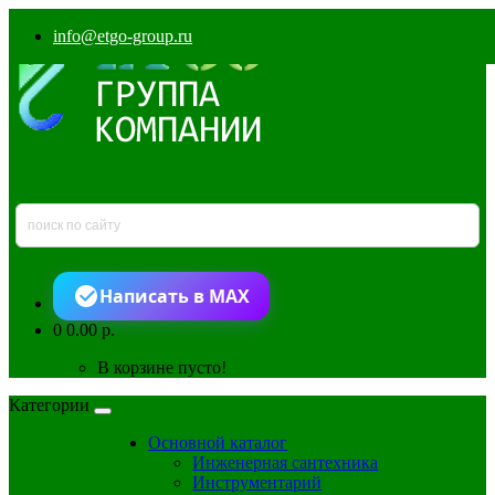
info@etgo-group.ru
Написать в MAX
0
0.00 р.
В корзине пусто!
Категории
Основной каталог
Инженерная сантехника
Инструментарий