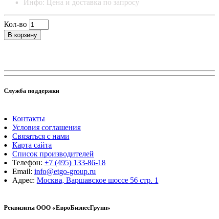
Инфо: Цена и доставка по запросу
Кол-во
В корзину
Служба поддержки
Контакты
Условия соглашения
Связаться с нами
Карта сайта
Список производителей
Телефон:
+7 (495) 133-86-18
Email:
info@etgo-group.ru
Адрес:
Москва, Варшавское шоссе 56 стр. 1
Реквизиты ООО «ЕвроБизнесГрупп»