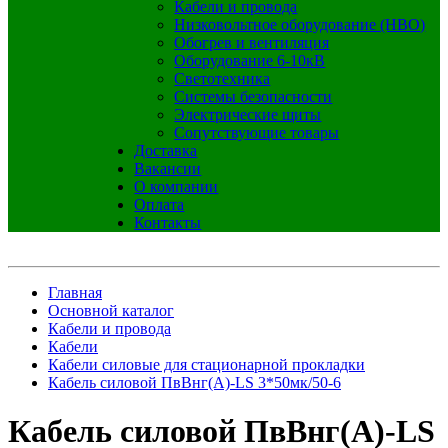
Кабели и провода
Низковольтное оборудование (НВО)
Обогрев и вентиляция
Оборудование 6-10кВ
Светотехника
Системы безопасности
Электрические щиты
Сопутствующие товары
Доставка
Вакансии
О компании
Оплата
Контакты
Главная
Основной каталог
Кабели и провода
Кабели
Кабели силовые для стационарной прокладки
Кабель силовой ПвВнг(А)-LS 3*50мк/50-6
Кабель силовой ПвВнг(А)-LS