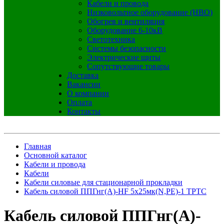
Кабели и провода
Низковольтное оборудование (НВО)
Обогрев и вентиляция
Оборудование 6-10кВ
Светотехника
Системы безопасности
Электрические щиты
Сопутствующие товары
Доставка
Вакансии
О компании
Оплата
Контакты
Главная
Основной каталог
Кабели и провода
Кабели
Кабели силовые для стационарной прокладки
Кабель силовой ППГнг(А)-HF 5х25мк(N,PE)-1 ТРТС
Кабель силовой ППГнг(А)-