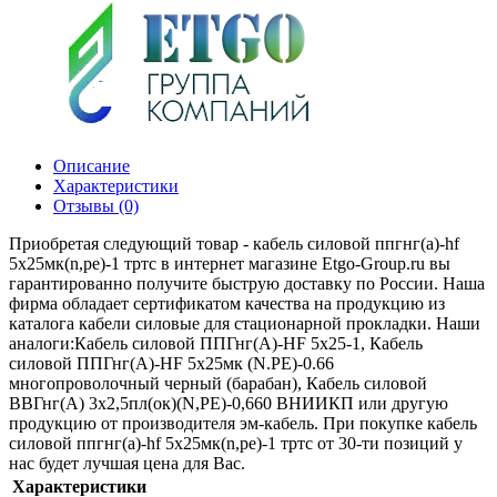
Описание
Характеристики
Отзывы (0)
Приобретая следующий товар - кабель силовой ппгнг(а)-hf
5х25мк(n,pe)-1 тртс в интернет магазине Etgo-Group.ru вы
гарантированно получите быструю доставку по России. Наша
фирма обладает сертификатом качества на продукцию из
каталога кабели силовые для стационарной прокладки. Наши
аналоги:Кабель силовой ППГнг(А)-HF 5х25-1, Кабель
силовой ППГнг(А)-HF 5х25мк (N.PE)-0.66
многопроволочный черный (барабан), Кабель силовой
ВВГнг(А) 3х2,5пл(ок)(N,PE)-0,660 ВНИИКП или другую
продукцию от производителя эм-кабель. При покупке кабель
силовой ппгнг(а)-hf 5х25мк(n,pe)-1 тртс от 30-ти позиций у
нас будет лучшая цена для Вас.
Характеристики