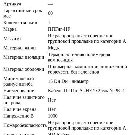
Артикул
—
Гарантийный срок
60
мес
Количество жил
1
Марка
ППГнг-HF
Не распространяет горение при
Масса кг
групповой прокладке по категории А
Материал жилы
Медь
Термопластичная полимерная
Материал изоляции
композиция
Полимерная композиция пониженной
Материал оболочки
горючести без галогенов
Минимальный
15 Dн Dн - диаметр
радиус изгиба
Наименование
Кабель ППГнг А -HF 5х25мк N PE -1
Наличие защитного
Нет
покрова
Наличие экрана
Нет
Напряжение В
1000
Не распространяет горение при
Пожаробезопасность
групповой прокладке по категории А
Производитель
ЭМ-Кабель