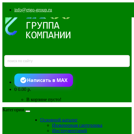
info@etgo-group.ru
Написать в MAX
0
0.00 р.
В корзине пусто!
Категории
Основной каталог
Инженерная сантехника
Инструментарий