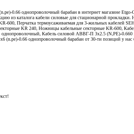
(n.ре)-0.66 однопроволочный барабан в интернет магазине Etgo
укцию из каталога кабели силовые для стационарной прокладк
R-600, Перчатка термоусаживаемая для 3-жильных кабелей SEH3
кторные KR 240, Ножницы кабельные секторные KR-600, Кабел
однопроволочный, Кабель силовой АВВГ-П 3х2.5 (N,РЕ)-0.660
6 (n.ре)-0.66 однопроволочный барабан от 30-ти позиций у нас 
кст!