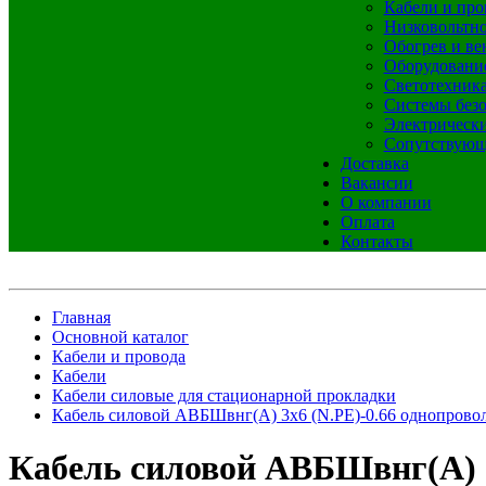
Кабели и про
Низковольтно
Обогрев и ве
Оборудовани
Светотехник
Системы без
Электрическ
Сопутствующ
Доставка
Вакансии
О компании
Оплата
Контакты
Главная
Основной каталог
Кабели и провода
Кабели
Кабели силовые для стационарной прокладки
Кабель силовой АВБШвнг(А) 3х6 (N.РЕ)-0.66 однопрово
Кабель силовой АВБШвнг(А) 3