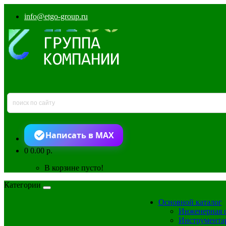
info@etgo-group.ru
Написать в MAX
0
0.00 р.
В корзине пусто!
Категории
Основной каталог
Инженерная 
Инструмента