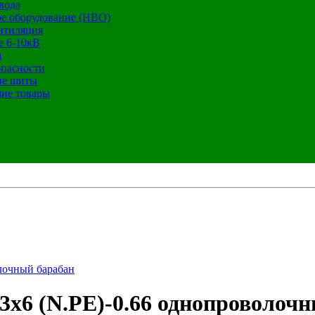
вода
е оборудование (НВО)
нтиляция
е 6-10кВ
а
опасности
ие щиты
ие товары
лочный барабан
х6 (N.РЕ)-0.66 однопроволочн