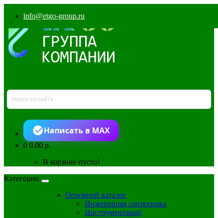
info@etgo-group.ru
Написать в MAX
0
0.00 р.
В корзине пусто!
Категории
Основной каталог
Инженерная сантехника
Инструментарий