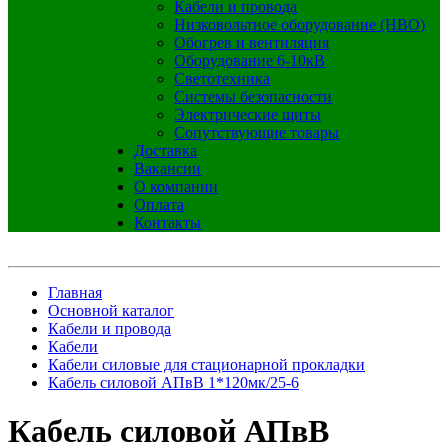
Кабели и провода
Низковольтное оборудование (НВО)
Обогрев и вентиляция
Оборудование 6-10кВ
Светотехника
Системы безопасности
Электрические щиты
Сопутствующие товары
Доставка
Вакансии
О компании
Оплата
Контакты
Главная
Основной каталог
Кабели и провода
Кабели
Кабели силовые для стационарной прокладки
Кабель силовой АПвВ 1*120мк/25-6
Кабель силовой АПвВ