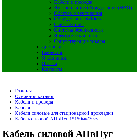
Кабели и провода
Низковольтное оборудование (НВО)
Обогрев и вентиляция
Оборудование 6-10кВ
Светотехника
Системы безопасности
Электрические щиты
Сопутствующие товары
Доставка
Вакансии
О компании
Оплата
Контакты
Главная
Основной каталог
Кабели и провода
Кабели
Кабели силовые для стационарной прокладки
Кабель силовой АПвПуг 1*150мк/70-6
Кабель силовой АПвПуг