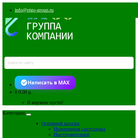
info@etgo-group.ru
Написать в MAX
0
0.00 р.
В корзине пусто!
Категории
Основной каталог
Инженерная сантехника
Инструментарий