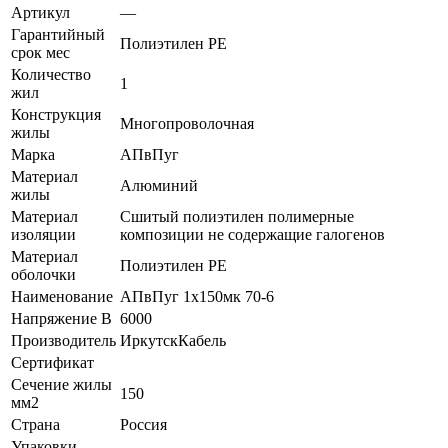
Артикул
—
Гарантийный
Полиэтилен PE
срок мес
Количество
1
жил
Конструкция
Многопроволочная
жилы
Марка
АПвПуг
Материал
Алюминий
жилы
Материал
Сшитый полиэтилен полимерные
изоляции
композиции не содержащие галогенов
Материал
Полиэтилен PE
оболочки
Наименование
АПвПуг 1х150мк 70-6
Напряжение В
6000
Производитель
ИркутскКабель
Сертификат
Сечение жилы
150
мм2
Страна
Россия
Упаковки