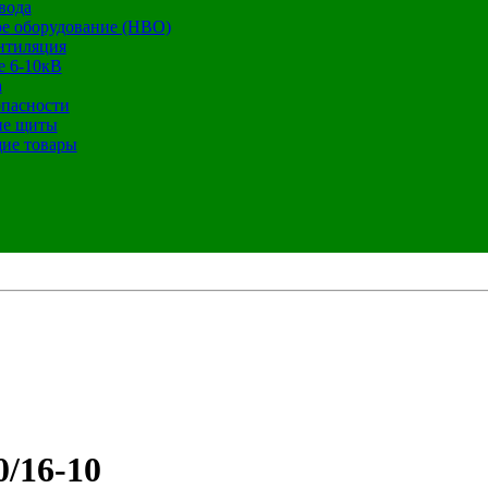
вода
е оборудование (НВО)
нтиляция
е 6-10кВ
а
опасности
ие щиты
ие товары
/16-10