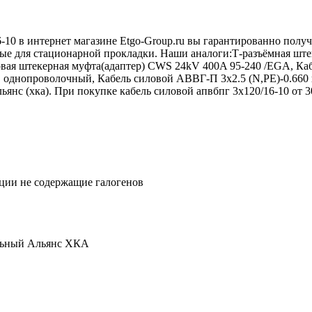
-10 в интернет магазине Etgo-Group.ru вы гарантированно полу
вые для стационарной прокладки. Наши аналоги:Т-разъёмная ште
вая штекерная муфта(адаптер) CWS 24kV 400A 95-240 /EGA, Каб
однопроволочный, Кабель силовой АВВГ-П 3х2.5 (N,РЕ)-0.660
янс (хка). При покупке кабель силовой апвбпг 3х120/16-10 от 30
ии не содержащие галогенов
льный Альянс ХКА