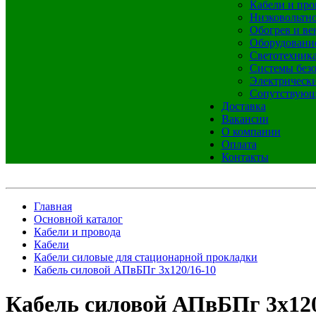
Кабели и про
Низковольтно
Обогрев и ве
Оборудовани
Светотехник
Системы без
Электрическ
Сопутствующ
Доставка
Вакансии
О компании
Оплата
Контакты
Главная
Основной каталог
Кабели и провода
Кабели
Кабели силовые для стационарной прокладки
Кабель силовой АПвБПг 3х120/16-10
Кабель силовой АПвБПг 3х120