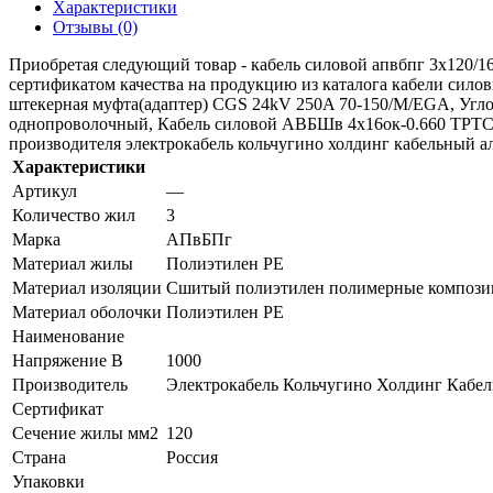
Характеристики
Отзывы (0)
Приобретая следующий товар - кабель силовой апвбпг 3х120/16
сертификатом качества на продукцию из каталога кабели сило
штекерная муфта(адаптер) CGS 24kV 250A 70-150/M/EGA, Угло
однопроволочный, Кабель силовой АВБШв 4х16ок-0.660 ТРТС 
производителя электрокабель кольчугино холдинг кабельный аль
Характеристики
Артикул
—
Количество жил
3
Марка
АПвБПг
Материал жилы
Полиэтилен PE
Материал изоляции
Сшитый полиэтилен полимерные композиц
Материал оболочки
Полиэтилен PE
Наименование
Напряжение В
1000
Производитель
Электрокабель Кольчугино Холдинг Кабе
Сертификат
Сечение жилы мм2
120
Страна
Россия
Упаковки