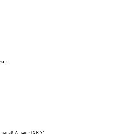
кст!
ельный Альянс (ХКА)