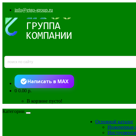
info@etgo-group.ru
Написать в MAX
0
0.00 р.
В корзине пусто!
Категории
Основной каталог
Инженерная 
Инструмента