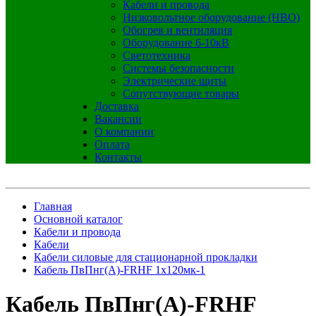
Кабели и провода
Низковольтное оборудование (НВО)
Обогрев и вентиляция
Оборудование 6-10кВ
Светотехника
Системы безопасности
Электрические щиты
Сопутствующие товары
Доставка
Вакансии
О компании
Оплата
Контакты
Главная
Основной каталог
Кабели и провода
Кабели
Кабели силовые для стационарной прокладки
Кабель ПвПнг(A)-FRHF 1х120мк-1
Кабель ПвПнг(A)-FRHF