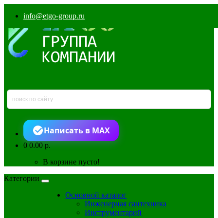
info@etgo-group.ru
Написать в MAX
0
0.00 р.
В корзине пусто!
Категории
Основной каталог
Инженерная сантехника
Инструментарий