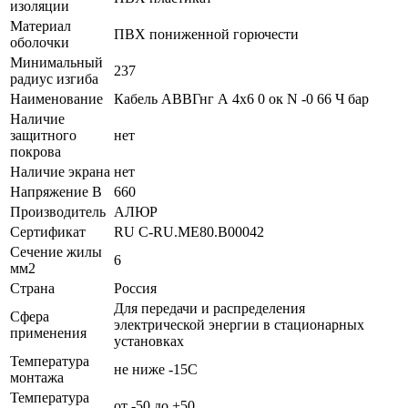
изоляции
Материал
ПВХ пониженной горючести
оболочки
Минимальный
237
радиус изгиба
Наименование
Кабель АВВГнг А 4х6 0 ок N -0 66 Ч бар
Наличие
защитного
нет
покрова
Наличие экрана
нет
Напряжение В
660
Производитель
АЛЮР
Сертификат
RU C-RU.ME80.B00042
Сечение жилы
6
мм2
Страна
Россия
Для передачи и распределения
Сфера
электрической энергии в стационарных
применения
установках
Температура
не ниже -15С
монтажа
Температура
от -50 до +50