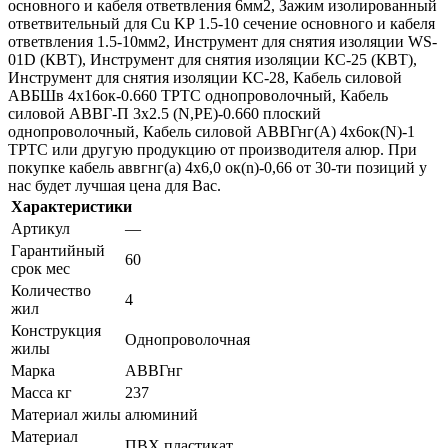
основного и кабеля ответвления 6мм2, Зажим изолированный
ответвительный для Cu KP 1.5-10 сечение основного и кабеля
ответвления 1.5-10мм2, Инструмент для снятия изоляции WS-
01D (КВТ), Инструмент для снятия изоляции КС-25 (КВТ),
Инструмент для снятия изоляции КС-28, Кабель силовой
АВБШв 4х16ок-0.660 ТРТС однопроволочный, Кабель
силовой АВВГ-П 3х2.5 (N,РЕ)-0.660 плоский
однопроволочный, Кабель силовой АВВГнг(А) 4х6ок(N)-1
ТРТС или другую продукцию от производителя алюр. При
покупке кабель аввгнг(а) 4х6,0 ок(n)-0,66 от 30-ти позиций у
нас будет лучшая цена для Вас.
Характеристики
Артикул
—
Гарантийный
60
срок мес
Количество
4
жил
Конструкция
Однопроволочная
жилы
Марка
АВВГнг
Масса кг
237
Материал жилы
алюминий
Материал
ПВХ пластикат