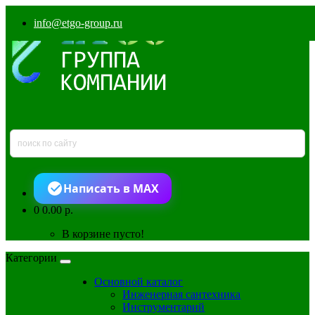
info@etgo-group.ru
Написать в MAX
0
0.00 р.
В корзине пусто!
Категории
Основной каталог
Инженерная сантехника
Инструментарий