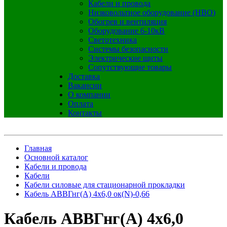
Кабели и провода
Низковольтное оборудование (НВО)
Обогрев и вентиляция
Оборудование 6-10кВ
Светотехника
Системы безопасности
Электрические щиты
Сопутствующие товары
Доставка
Вакансии
О компании
Оплата
Контакты
Главная
Основной каталог
Кабели и провода
Кабели
Кабели силовые для стационарной прокладки
Кабель АВВГнг(А) 4х6,0 ок(N)-0,66
Кабель АВВГнг(А) 4х6,0