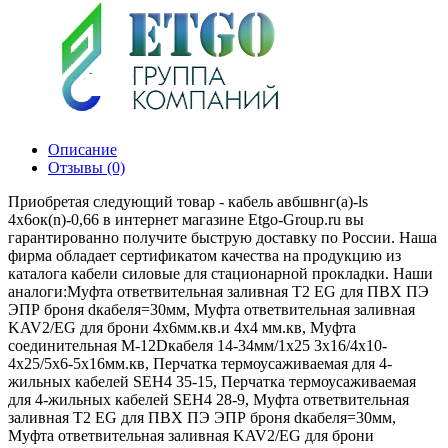
Описание
Отзывы (0)
Приобретая следующий товар - кабель авбшвнг(а)-ls
4х6ок(n)-0,66 в интернет магазине Etgo-Group.ru вы
гарантированно получите быструю доставку по России. Наша
фирма обладает сертификатом качества на продукцию из
каталога кабели силовые для стационарной прокладки. Наши
аналоги:Муфта ответвительная заливная T2 EG для ПВХ ПЭ
ЭПР броня dкабеля=30мм, Муфта ответвительная заливная
KAV2/EG для брони 4х6мм.кв.и 4х4 мм.кв, Муфта
соединительная М-12Dкабеля 14-34мм/1х25 3x16/4x10-
4x25/5x6-5x16мм.кв, Перчатка термоусаживаемая для 4-
жильных кабелей SEH4 35-15, Перчатка термоусаживаемая
для 4-жильных кабелей SEH4 28-9, Муфта ответвительная
заливная T2 EG для ПВХ ПЭ ЭПР броня dкабеля=30мм,
Муфта ответвительная заливная KAV2/EG для брони