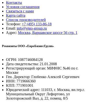
Контакты
Условия соглашения
Связаться с нами
Карта сайта
Список производителей
Телефон:
+7 (495) 133-86-18
Email:
info@etgo-group.ru
Адрес:
Москва, Варшавское шоссе 56 стр. 1
Реквизиты ООО «ЕвроБизнесГрупп»
ОГРН: 1087746084128
Дата свидетельства: 21.01.2008
Регистрирующий орган: МИФНС №46 по г.
Москве
Ген. Директор: Глобенко Алексей Сергеевич
ИНН: 7719666360
КПП: 771901001
Юридический адрес: 111033, г. Москва, вн.тер.г.
Муниципальный Округ Лефортово, ул
Золоторожский Вал, д. 22, помещ. 8/5