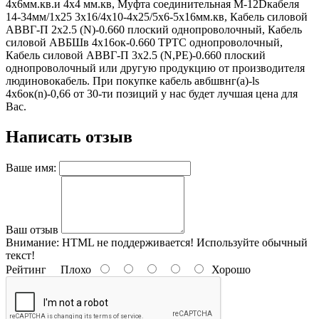
4х6мм.кв.и 4х4 мм.кв, Муфта соединительная М-12Dкабеля
14-34мм/1х25 3x16/4x10-4x25/5x6-5x16мм.кв, Кабель силовой
АВВГ-П 2х2.5 (N)-0.660 плоский однопроволочный, Кабель
силовой АВБШв 4х16ок-0.660 ТРТС однопроволочный,
Кабель силовой АВВГ-П 3х2.5 (N,РЕ)-0.660 плоский
однопроволочный или другую продукцию от производителя
людиновокабель. При покупке кабель авбшвнг(а)-ls
4х6ок(n)-0,66 от 30-ти позиций у нас будет лучшая цена для
Вас.
Написать отзыв
Ваше имя:
Ваш отзыв
Внимание:
HTML не поддерживается! Используйте обычный
текст!
Рейтинг
Плохо
Хорошо