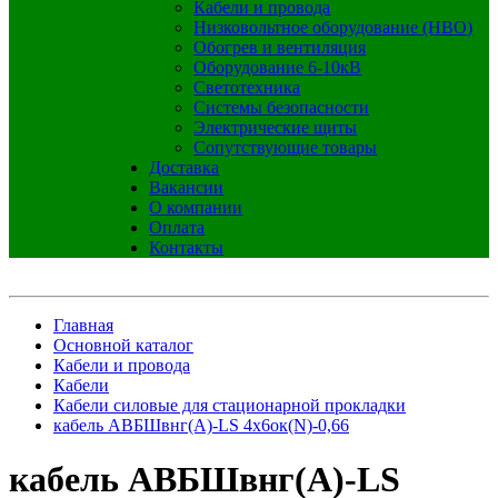
Кабели и провода
Низковольтное оборудование (НВО)
Обогрев и вентиляция
Оборудование 6-10кВ
Светотехника
Системы безопасности
Электрические щиты
Сопутствующие товары
Доставка
Вакансии
О компании
Оплата
Контакты
Главная
Основной каталог
Кабели и провода
Кабели
Кабели силовые для стационарной прокладки
кабель АВБШвнг(А)-LS 4х6ок(N)-0,66
кабель АВБШвнг(А)-LS