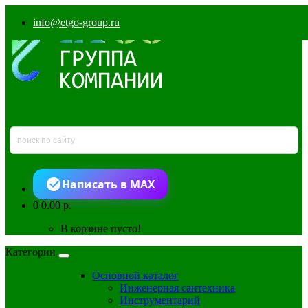
info@etgo-group.ru
Написать в MAX
0
0.00 р.
В корзине пусто!
Категории
Основной каталог
Инженерная сантехника
Инструментарий