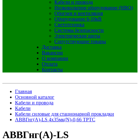
Кабели и провода
Низковольтное оборудование (НВО)
Обогрев и вентиляция
Оборудование 6-10кВ
Светотехника
Системы безопасности
Электрические щиты
Сопутствующие товары
Доставка
Вакансии
О компании
Оплата
Контакты
Главная
Основной каталог
Кабели и провода
Кабели
Кабели силовые для стационарной прокладки
АВВГнг(А)-LS 4х35мк(N)-0,66 ТРТС
АВВГнг(А)-LS