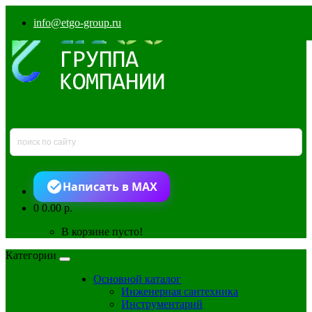
info@etgo-group.ru
Написать в MAX
0
0.00 р.
В корзине пусто!
Категории
Основной каталог
Инженерная сантехника
Инструментарий