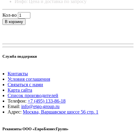
Инфо: Цена и доставка по запросу
Кол-во
В корзину
Служба поддержки
Контакты
Условия соглашения
Связаться с нами
Карта сайта
Список производителей
Телефон:
+7 (495) 133-86-18
Email:
info@etgo-group.ru
Адрес:
Москва, Варшавское шоссе 56 стр. 1
Реквизиты ООО «ЕвроБизнесГрупп»