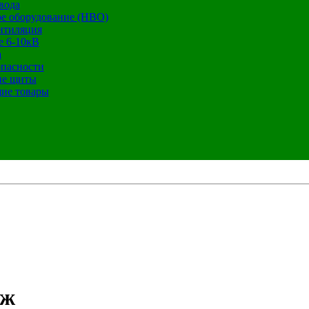
вода
е оборудование (НВО)
нтиляция
е 6-10кВ
а
опасности
ие щиты
ие товары
ож