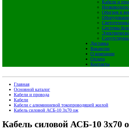
Кабели и про
Низковольтно
Обогрев и ве
Оборудовани
Светотехник
Системы без
Электрическ
Сопутствующ
Доставка
Вакансии
О компании
Оплата
Контакты
Главная
Основной каталог
Кабели и провода
Кабели
Кабели с алюминиевой токопроводящей жилой
Кабель силовой АСБ-10 3х70 ож
Кабель силовой АСБ-10 3х70 