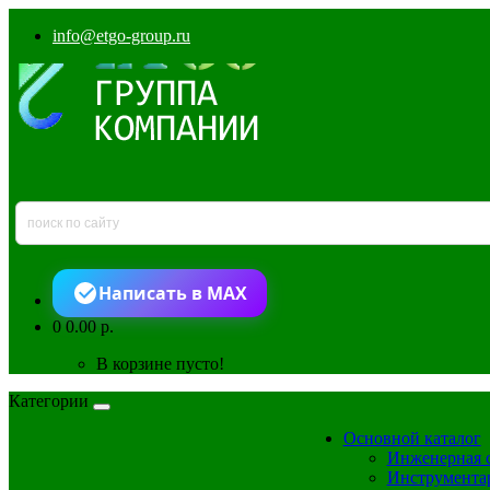
info@etgo-group.ru
Написать в MAX
0
0.00 р.
В корзине пусто!
Категории
Основной каталог
Инженерная 
Инструмента