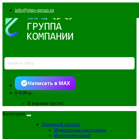
info@etgo-group.ru
Написать в MAX
0
0.00 р.
В корзине пусто!
Категории
Основной каталог
Инженерная сантехника
Инструментарий