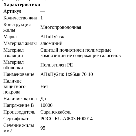
Характеристики
Артикул
—
Количество жил
1
Конструкция
Многопроволочная
жилы
Марка
АПвПу2гж
Материал жилы
алюминий
Материал
Сшитый полиэтилен полимерные
изоляции
композиции не содержащие галогенов
Материал
Полиэтилен PE
оболочки
Наименование
АПвПу2гж 1х95мк 70-10
Наличие
защитного
Нет
покрова
Наличие экрана
Да
Напряжение В
10000
Производитель
Сарансккабель
Сертификат
POCC RU.АЖ03.H00014
Сечение жилы
95
мм2