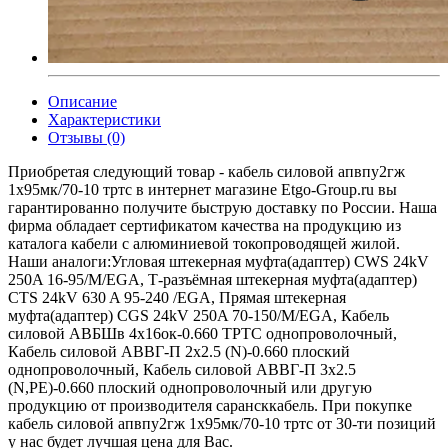
Описание
Характеристики
Отзывы (0)
Приобретая следующий товар - кабель силовой апвпу2гж
1х95мк/70-10 тртс в интернет магазине Etgo-Group.ru вы
гарантированно получите быструю доставку по России. Наша
фирма обладает сертификатом качества на продукцию из
каталога кабели с алюминиевой токопроводящей жилой.
Наши аналоги:Угловая штекерная муфта(адаптер) CWS 24kV
250A 16-95/M/EGA, Т-разъёмная штекерная муфта(адаптер)
CTS 24kV 630 A 95-240 /EGA, Прямая штекерная
муфта(адаптер) CGS 24kV 250A 70-150/M/EGA, Кабель
силовой АВБШв 4х16ок-0.660 ТРТС однопроволочный,
Кабель силовой АВВГ-П 2х2.5 (N)-0.660 плоский
однопроволочный, Кабель силовой АВВГ-П 3х2.5
(N,РЕ)-0.660 плоский однопроволочный или другую
продукцию от производителя сарансккабель. При покупке
кабель силовой апвпу2гж 1х95мк/70-10 тртс от 30-ти позиций
у нас будет лучшая цена для Вас.