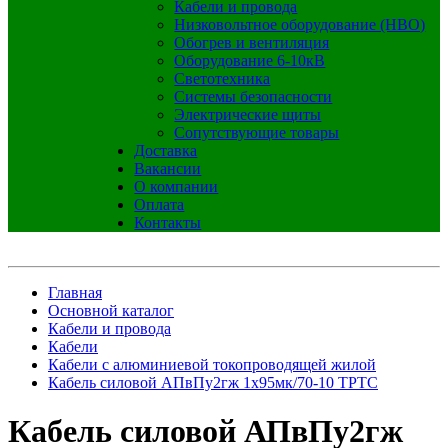
Кабели и провода
Низковольтное оборудование (НВО)
Обогрев и вентиляция
Оборудование 6-10кВ
Светотехника
Системы безопасности
Электрические щиты
Сопутствующие товары
Доставка
Вакансии
О компании
Оплата
Контакты
Главная
Основной каталог
Кабели и провода
Кабели
Кабели с алюминиевой токопроводящей жилой
Кабель силовой АПвПу2гж 1х95мк/70-10 ТРТС
Кабель силовой АПвПу2гж