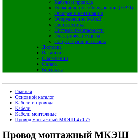
Кабели и провода
Низковольтное оборудование (НВО)
Обогрев и вентиляция
Оборудование 6-10кВ
Светотехника
Системы безопасности
Электрические щиты
Сопутствующие товары
Доставка
Вакансии
О компании
Оплата
Контакты
Главная
Основной каталог
Кабели и провода
Кабели
Кабели монтажные
Провод монтажный МКЭШ 4х0.75
Провод монтажный МКЭШ