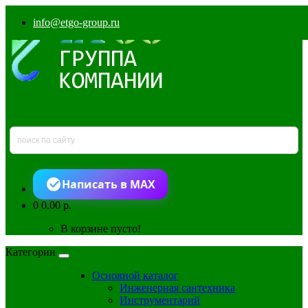
info@etgo-group.ru
Написать в MAX
0
0.00 р.
В корзине пусто!
Категории
Основной каталог
Инженерная сантехника
Инструментарий