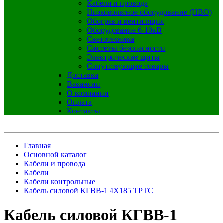
Кабели и провода
Низковольтное оборудование (НВО)
Обогрев и вентиляция
Оборудование 6-10кВ
Светотехника
Системы безопасности
Электрические щиты
Сопутствующие товары
Доставка
Вакансии
О компании
Оплата
Контакты
Главная
Основной каталог
Кабели и провода
Кабели
Кабели контрольные
Кабель силовой КГВВ-1 4Х185 ТРТС
Кабель силовой КГВВ-1