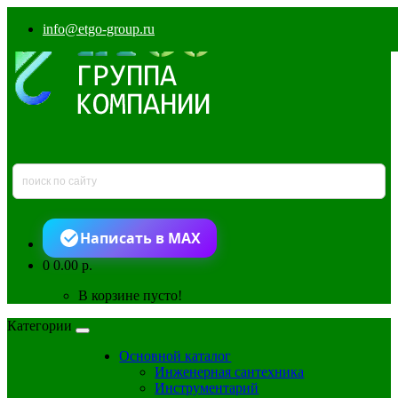
info@etgo-group.ru
Написать в MAX
0
0.00 р.
В корзине пусто!
Категории
Основной каталог
Инженерная сантехника
Инструментарий